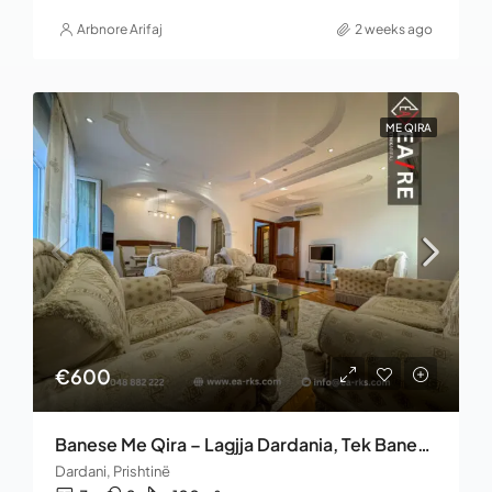
Arbnore Arifaj
2 weeks ago
ME QIRA
€600
Banese Me Qira – Lagjja Dardania, Tek Banesat E Profesorëve
Dardani, Prishtinë