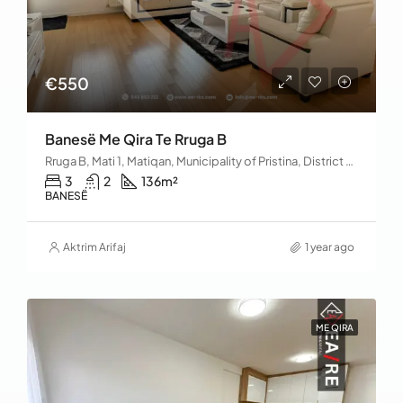
€550
Banesë Me Qira Te Rruga B
Rruga B, Mati 1, Matiqan, Municipality of Pristina, District of Prishtina, 10060, Kosovo
3
2
136
m²
BANESË
Aktrim Arifaj
1 year ago
ME QIRA