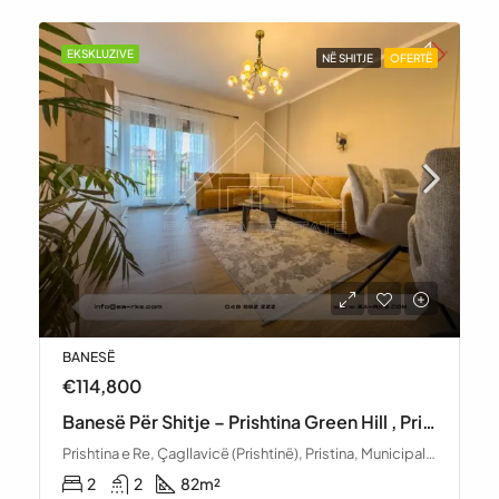
EKSKLUZIVE
NË SHITJE
OFERTË
BANESË
€105,000
Banesë Për Shitje – Rruga Malush Kosova, Prishtinë
Prishtina e Re, Çagllavicë (Prishtinë), Pristina, Municipality of Pristina, District of Prishtina, 10000, Kosovo
1
2
90
m²