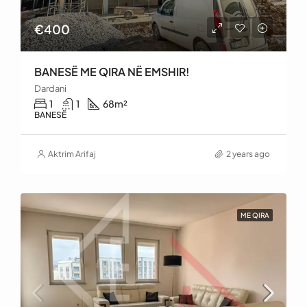
€400
BANESË ME QIRA NË EMSHIR!
Dardani
1
1
68
m²
BANESË
Aktrim Arifaj
2 years ago
ME QIRA