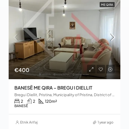
ME QIRA
€400
BANESË ME QIRA – BREGU I DIELLIT
Bregu i Diellit, Pristina, Municipality of Pristina, District of Prishtina, 10060, Kosovo
2
2
120
m²
BANESË
Etnik Arifaj
1 year ago