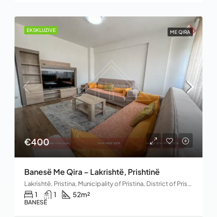
EKSKLUZIVE
ME QIRA
€400
Banesë Me Qira – Lakrishtë, Prishtinë
Lakrishtë, Pristina, Municipality of Pristina, District of Prishtina, Kosovo
1
1
52
m²
BANESË