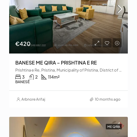
€420
BANESE ME QIRA – PRISHTINA E RE
Prishtina e Re, Pristina, Municipality of Pristina, District of Prishtina, 10000, Kosovo
3
2
114
m²
BANESË
Arbnore Arifaj
10 months ago
ME QIRA