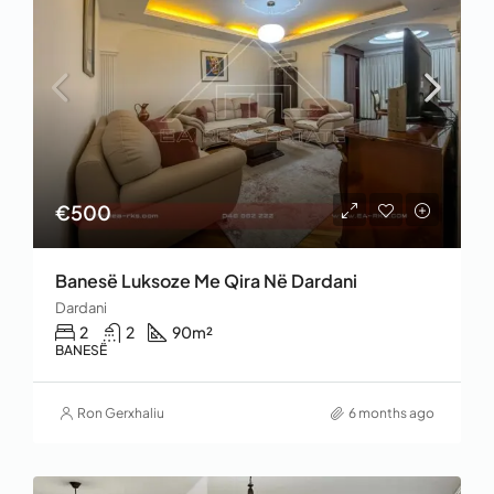
€500
Banesë Luksoze Me Qira Në Dardani
Dardani
2
2
90
m²
BANESË
Ron Gerxhaliu
6 months ago