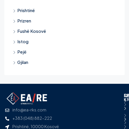
Prishtinë
Prizren
Fushë Kosovë
Istog
Pejë
Gjilan
L
S
Q
S
K
info@ea-rks.com
+383 (048) 882-222
Prishtinë, 10000 Kosovë