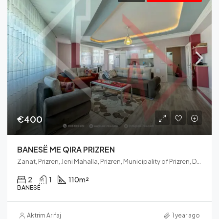
€400
BANESË ME QIRA PRIZREN
Zanat, Prizren, Jeni Mahalla, Prizren, Municipality of Prizren, District of Prizren, 20080, Kosovo
2
1
110
m²
BANESË
Aktrim Arifaj
1 year ago