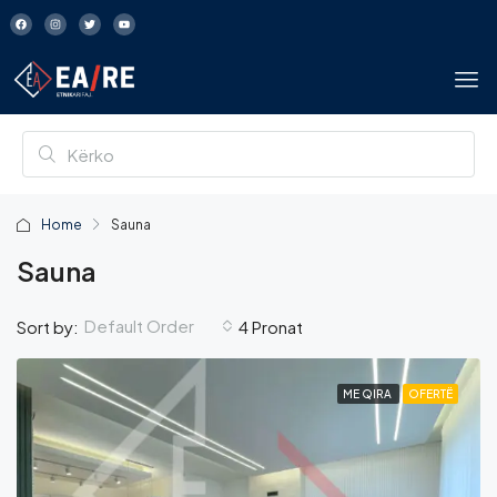
Home
Sauna
Sauna
Default Order
Sort by:
4 Pronat
ME QIRA
OFERTË