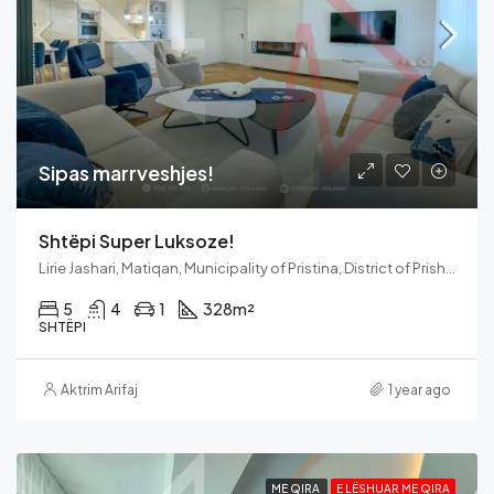
Sipas marrveshjes!
Shtëpi Super Luksoze!
Lirie Jashari, Matiqan, Municipality of Pristina, District of Prishtina, 10060, Kosovo
5
4
1
328
m²
SHTËPI
Aktrim Arifaj
1 year ago
ME QIRA
E LËSHUAR ME QIRA