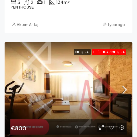
3
2
1
134
m²
PENTHOUSE
Aktrim Arifaj
1 year ago
ME QIRA
E LËSHUAR ME QIRA
€800