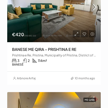
€420
BANESE ME QIRA – PRISHTINA E RE
Prishtina e Re, Pristina, Municipality of Pristina, District of Prishtina, 10000, Kosovo
3
2
114
m²
BANESË
Arbnore Arifaj
10 months ago
ME QIRA