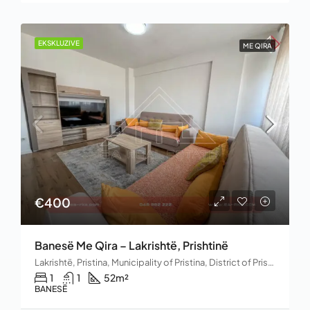
EKSKLUZIVE
ME QIRA
€400
Banesë Me Qira – Lakrishtë, Prishtinë
Lakrishtë, Pristina, Municipality of Pristina, District of Prishtina, Kosovo
1
1
52
m²
BANESË