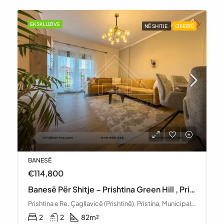
EKSKLUZIVE
NË SHITJE
OFERTË
BANESË
€105,000
Banesë Për Shitje – Rruga Malush Kosova, Prishtinë
Prishtina e Re, Çagllavicë (Prishtinë), Pristina, Municipality of Pristina, District of Prishtina, 10000, Kosovo
1
2
90
m²