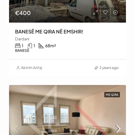
€400
BANESË ME QIRA NË EMSHIR!
Dardani
1
1
68
m²
BANESË
Aktrim Arifaj
2 years ago
ME QIRA