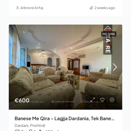
Arbnore Arifaj
2 weeks ago
ME QIRA
€600
Banese Me Qira – Lagjja Dardania, Tek Banesat E Profesorëve
Dardani, Prishtinë