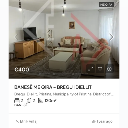
ME QIRA
€400
BANESË ME QIRA – BREGU I DIELLIT
Bregu i Diellit, Pristina, Municipality of Pristina, District of Prishtina, 10060, Kosovo
2
2
120
m²
BANESË
Etnik Arifaj
1 year ago