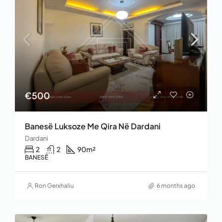
€500
Banesë Luksoze Me Qira Në Dardani
Dardani
2
2
90
m²
BANESË
Ron Gerxhaliu
6 months ago