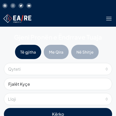
Gjeni Pronën e Ëndrrave Tuaja
Të gjitha
Me Qira
Në Shitje
Qyteti
Lloji
Kërko