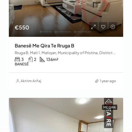
€550
Banesë Me Qira Te Rruga B
Rruga B, Mati 1, Matiqan, Municipality of Pristina, District of Prishtina, 10060, Kosovo
3
2
136
m²
BANESË
Aktrim Arifaj
1 year ago
ME QIRA