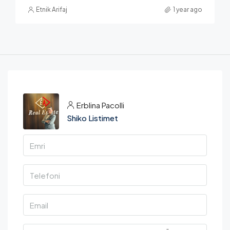
Etnik Arifaj
1 year ago
Erblina Pacolli
Shiko Listimet