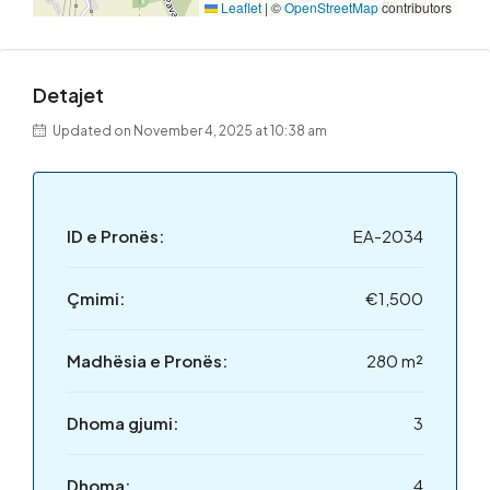
Leaflet
|
©
OpenStreetMap
contributors
Detajet
Updated on November 4, 2025 at 10:38 am
ID e Pronës:
EA-2034
Çmimi:
€1,500
Madhësia e Pronës:
280 m²
Dhoma gjumi:
3
Dhoma:
4