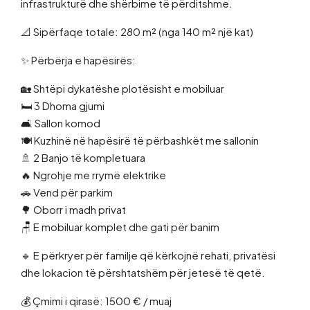
infrastrukturë dhe shërbime të përditshme.
📐 Sipërfaqe totale: 280 m² (nga 140 m² një kat)
✨ Përbërja e hapësirës:
🏡 Shtëpi dykatëshe plotësisht e mobiluar
🛏 3 Dhoma gjumi
🛋 Sallon komod
🍽 Kuzhinë në hapësirë të përbashkët me sallonin
🚿 2 Banjo të kompletuara
🔥 Ngrohje me rrymë elektrike
🚗 Vend për parkim
🌳 Oborr i madh privat
🪑 E mobiluar komplet dhe gati për banim
🔹 E përkryer për familje që kërkojnë rehati, privatësi
dhe lokacion të përshtatshëm për jetesë të qetë.
💰 Çmimi i qirasë: 1500 € / muaj