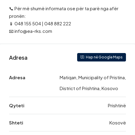
📞 Për më shumë informata ose për ta parë nga afër
pronën:
📱 048 155 504 | 048 882 222
📧 info@ea-rks.com
Adresa
Hap në Google Maps
Adresa
Matiqan, Municipality of Pristina,
District of Prishtina, Kosovo
Qyteti
Prishtinë
Shteti
Kosovë