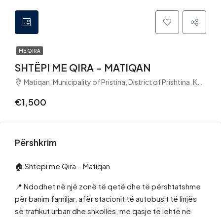
ME QIRA
SHTËPI ME QIRA – MATIQAN
Matiqan, Municipality of Pristina, District of Prishtina, Kosovo
€1,500
Përshkrim
🏠 Shtëpi me Qira – Matiqan
📍 Ndodhet në një zonë të qetë dhe të përshtatshme
për banim familjar, afër stacionit të autobusit të linjës
së trafikut urban dhe shkollës, me qasje të lehtë në