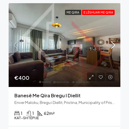
ME QIRA
E LËSHUAR ME QIRA
€400
Banesë Me Qira Bregu I Diellit
Enver Maloku, Bregu i Diellit, Pristina, Municipality of Pristina, District of Prishtina, 10060, Kosovo
1
1
62
m²
KAT-SHTËPIJE