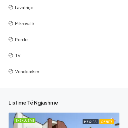
Lavatriçe
Mikrovalë
Perde
TV
Vendparkim
Listime Të Ngjashme
EKSKLUZIVE
ME QIRA
OFERTË