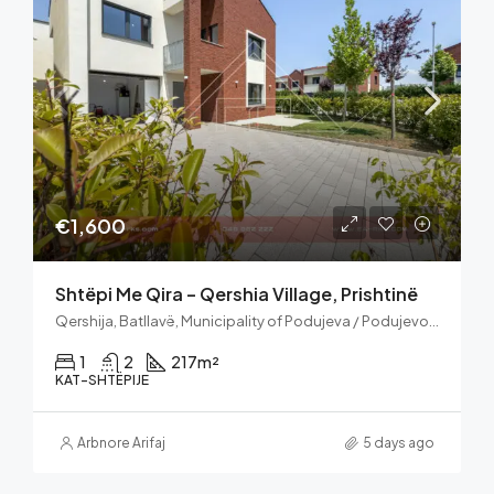
€1,600
Shtëpi Me Qira – Qershia Village, Prishtinë
Qershija, Batllavë, Municipality of Podujeva / Podujevo, District of Prishtina, Kosovo
1
2
217
m²
KAT-SHTËPIJE
Arbnore Arifaj
5 days ago