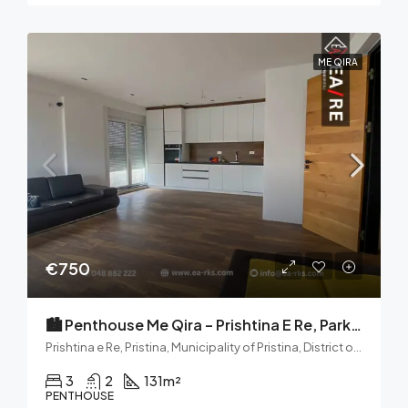
ME QIRA
€750
🏙️ Penthouse Me Qira – Prishtina E Re, Park Rezidence
Prishtina e Re, Pristina, Municipality of Pristina, District of Prishtina, 10000, Kosovo
3
2
131
m²
PENTHOUSE