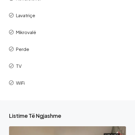
Lavatriçe
Mikrovalë
Perde
TV
WiFi
Listime Të Ngjashme