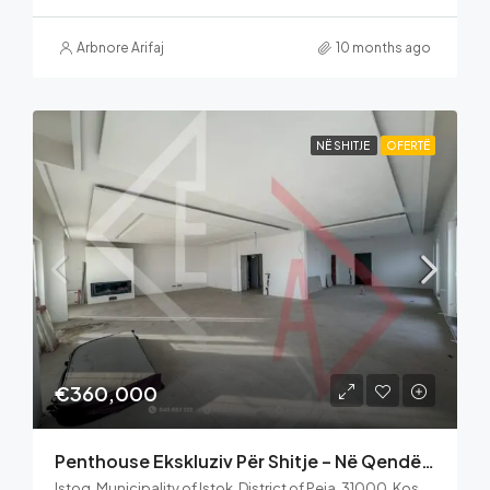
Arbnore Arifaj
10 months ago
NË SHITJE
OFERTË
€360,000
Penthouse Ekskluziv Për Shitje – Në Qendër Të Istogut
Istog, Municipality of Istok, District of Peja, 31000, Kosovo