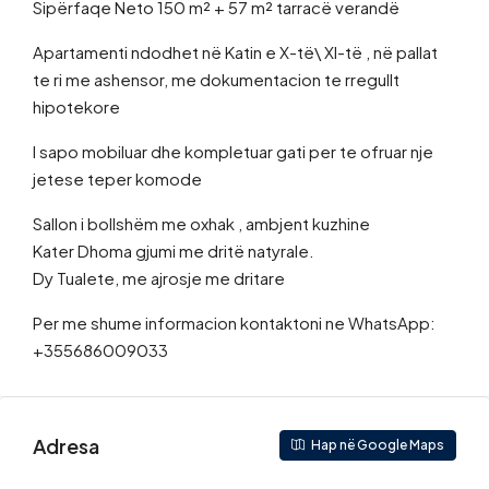
Sipërfaqe Neto 150 m² + 57 m² tarracë verandë
Apartamenti ndodhet në Katin e X-të\ XI-të , në pallat
te ri me ashensor, me dokumentacion te rregullt
hipotekore
I sapo mobiluar dhe kompletuar gati per te ofruar nje
jetese teper komode
Sallon i bollshëm me oxhak , ambjent kuzhine
Kater Dhoma gjumi me dritë natyrale.
Dy Tualete, me ajrosje me dritare
Per me shume informacion kontaktoni ne WhatsApp:
+355686009033
Adresa
Hap në Google Maps