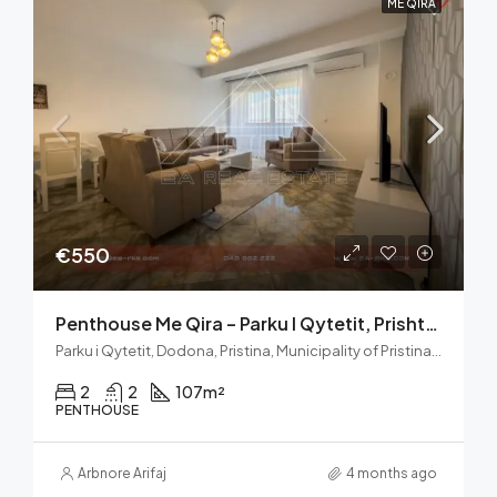
ME QIRA
€550
Penthouse Me Qira – Parku I Qytetit, Prishtinë
Parku i Qytetit, Dodona, Pristina, Municipality of Pristina, District of Prishtina, Kosovo
2
2
107
m²
PENTHOUSE
Arbnore Arifaj
4 months ago