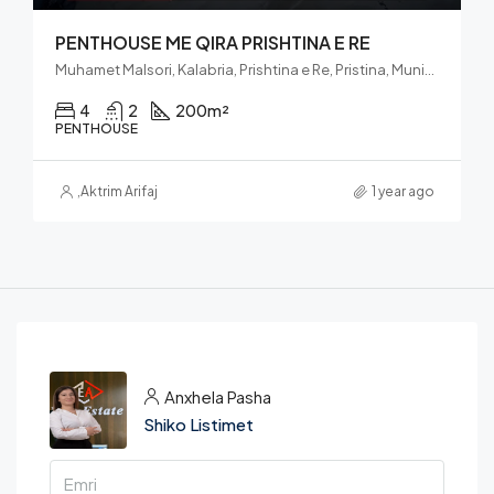
PENTHOUSE ME QIRA PRISHTINA E RE
Muhamet Malsori, Kalabria, Prishtina e Re, Pristina, Municipality of Pristina, District of Prishtina, 10100, Kosovo
4
2
200
m²
PENTHOUSE
,
Aktrim Arifaj
1 year ago
Anxhela Pasha
Shiko Listimet