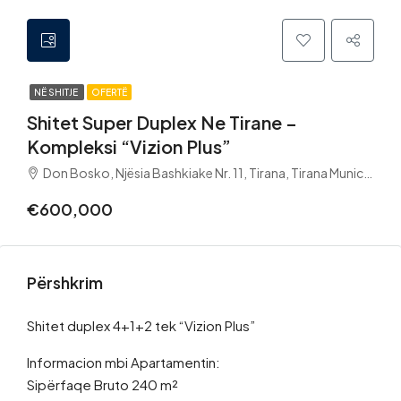
NË SHITJE
OFERTË
Shitet Super Duplex Ne Tirane –
Kompleksi “Vizion Plus”
Don Bosko, Njësia Bashkiake Nr. 11, Tirana, Tirana Municipality, Tirana County, Central Albania, 1025, Albania
€600,000
Përshkrim
Shitet duplex 4+1+2 tek “Vizion Plus”
Informacion mbi Apartamentin:
Sipërfaqe Bruto 240 m²