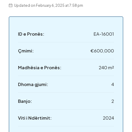
Updated on February 6, 2025 at 7:58 pm
ID e Pronës:
EA-16001
Çmimi:
€600,000
Madhësia e Pronës:
240 m²
Dhoma gjumi:
4
Banjo:
2
Viti i Ndërtimit:
2024