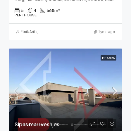
5
4
568
m²
PENTHOUSE
Etnik Arifaj
1 year ago
ME QIRA
Sipas marrveshjes