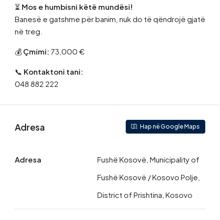
⏳
Mos e humbisni këtë mundësi!
Banesë e gatshme për banim, nuk do të qëndrojë gjatë
në treg.
💰
Çmimi:
73,000 €
📞
Kontaktoni tani:
048 882 222
Adresa
Hap në Google Maps
Adresa
Fushë Kosovë, Municipality of
Fushë Kosovë / Kosovo Polje,
District of Prishtina, Kosovo