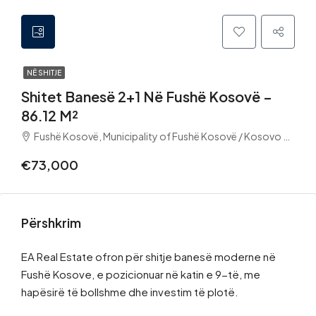
NË SHITJE
Shitet Banesë 2+1 Në Fushë Kosovë –
86.12 M²
Fushë Kosovë, Municipality of Fushë Kosovë / Kosovo Polje, District of Prishtina, Kosovo
€73,000
Përshkrim
EA Real Estate ofron për shitje banesë moderne në
Fushë Kosove, e pozicionuar në katin e 9-të, me
hapësirë të bollshme dhe investim të plotë.