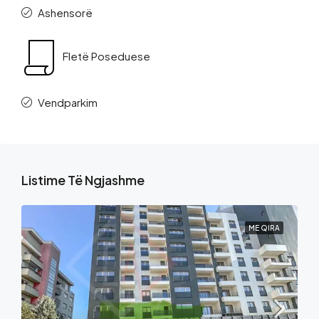
Ashensorë
Fletë Poseduese
Vendparkim
Listime Të Ngjashme
ME QIRA