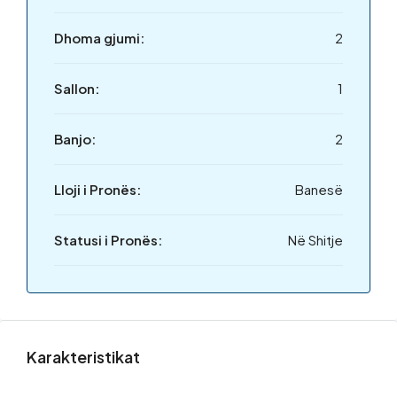
Dhoma gjumi:
2
Sallon:
1
Banjo:
2
Lloji i Pronës:
Banesë
Statusi i Pronës:
Në Shitje
Karakteristikat