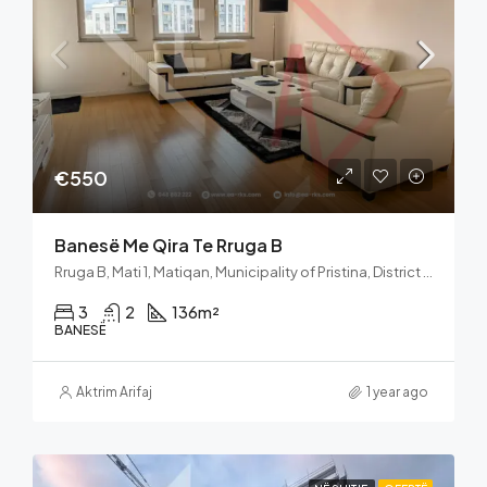
€550
Banesë Me Qira Te Rruga B
Rruga B, Mati 1, Matiqan, Municipality of Pristina, District of Prishtina, 10060, Kosovo
3
2
136
m²
BANESË
Aktrim Arifaj
1 year ago