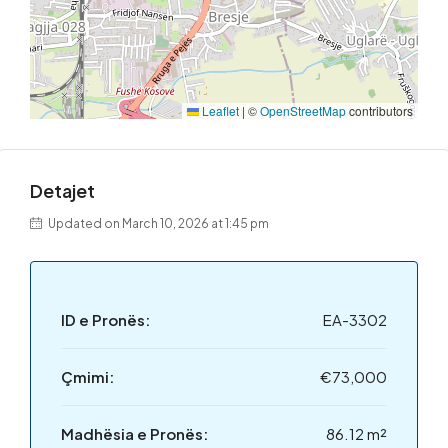
Leaflet
|
©
OpenStreetMap
contributors
Detajet
Updated on March 10, 2026 at 1:45 pm
ID e Pronës:
EA-3302
Çmimi:
€73,000
Madhësia e Pronës:
86.12 m²