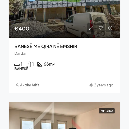
€400
BANESË ME QIRA NË EMSHIR!
Dardani
1
1
68
m²
BANESË
Aktrim Arifaj
2 years ago
ME QIRA