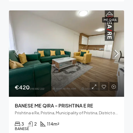
ME QIRA
€420
BANESE ME QIRA – PRISHTINA E RE
Prishtina e Re, Pristina, Municipality of Pristina, District of Prishtina, 10000, Kosovo
3
2
114
m²
BANESË