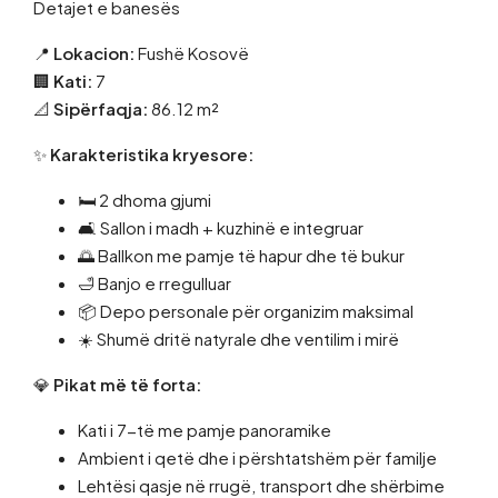
Detajet e banesës
📍
Lokacion:
Fushë Kosovë
🏢
Kati:
7
📐
Sipërfaqja:
86.12 m²
✨
Karakteristika kryesore:
🛏️ 2 dhoma gjumi
🛋️ Sallon i madh + kuzhinë e integruar
🌅 Ballkon me pamje të hapur dhe të bukur
🛁 Banjo e rregulluar
📦 Depo personale për organizim maksimal
☀️ Shumë dritë natyrale dhe ventilim i mirë
💎
Pikat më të forta:
Kati i 7-të me pamje panoramike
Ambient i qetë dhe i përshtatshëm për familje
Lehtësi qasje në rrugë, transport dhe shërbime