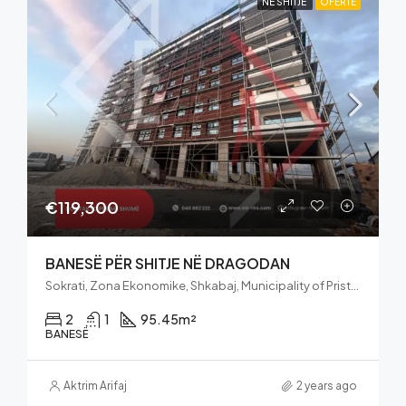
NË SHITJE
OFERTË
€119,300
BANESË PËR SHITJE NË DRAGODAN
Sokrati, Zona Ekonomike, Shkabaj, Municipality of Pristina, District of Prishtina, 10000, Kosovo
2
1
95.45
m²
BANESË
Aktrim Arifaj
2 years ago