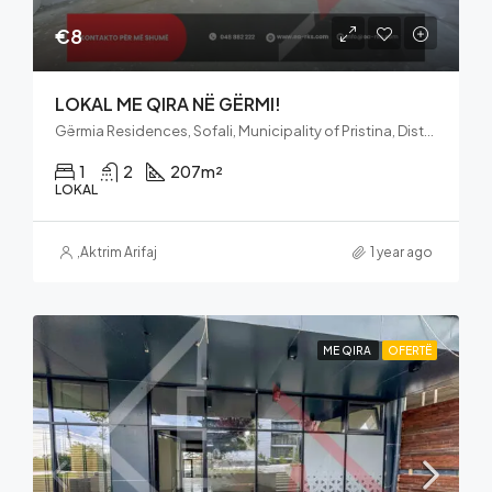
€8
LOKAL ME QIRA NË GËRMI!
Gërmia Residences, Sofali, Municipality of Pristina, District of Prishtina, Kosovo
1
2
207
m²
LOKAL
,
Aktrim Arifaj
1 year ago
ME QIRA
OFERTË