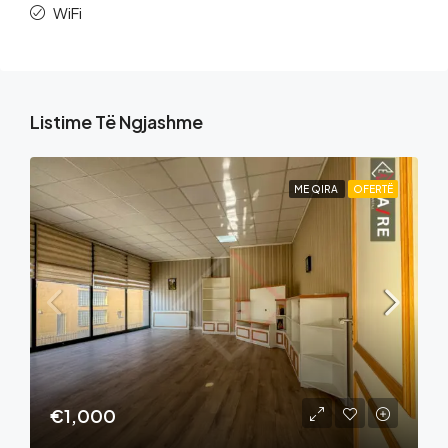
WiFi
Listime Të Ngjashme
ME QIRA
OFERTË
€1,000