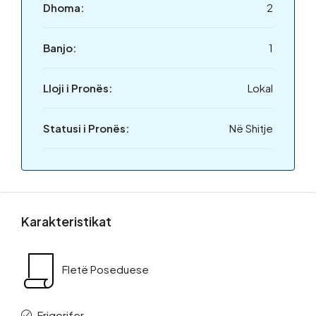
Dhoma:
2
Banjo:
1
Lloji i Pronës:
Lokal
Statusi i Pronës:
Në Shitje
Karakteristikat
Fletë Poseduese
Frigorifer