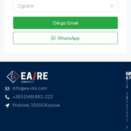
Zgjidhni
Dërgo Email
WhatsApp
L
S
Q
S
K
info@ea-rks.com
+383 (048) 882-222
Prishtinë, 10000 Kosovë