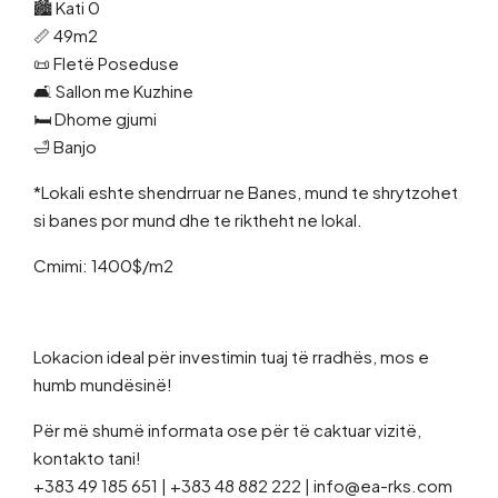
🏙 Kati 0
📏 49m2
📜 Fletë Poseduse
🛋 Sallon me Kuzhine
🛏 Dhome gjumi
🛁 Banjo
*Lokali eshte shendrruar ne Banes, mund te shrytzohet
si banes por mund dhe te riktheht ne lokal.
Cmimi: 1400$/m2
Lokacion ideal për investimin tuaj të rradhës, mos e
humb mundësinë!
Për më shumë informata ose për të caktuar vizitë,
kontakto tani!
+383 49 185 651 | +383 48 882 222 | info@ea-rks.com