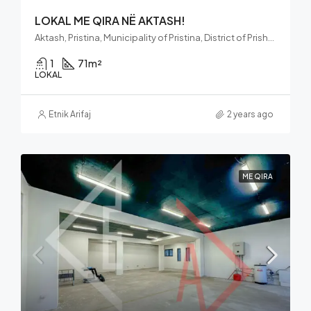
LOKAL ME QIRA NË AKTASH!
Aktash, Pristina, Municipality of Pristina, District of Prishtina, 10060, Kosovo
1
71
m²
LOKAL
Etnik Arifaj
2 years ago
ME QIRA