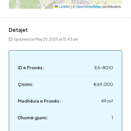
Leaflet
|
©
OpenStreetMap
contributors
Detajet
Updated on May 20, 2025 at 10:43 am
ID e Pronës:
EA-8010
Çmimi:
€69,000
Madhësia e Pronës:
49 m²
Dhomë gjumi:
1