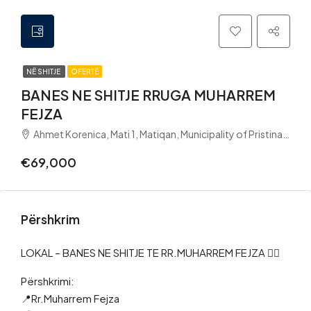
NË SHITJE
OFERTË
BANES NE SHITJE RRUGA MUHARREM
FEJZA
Ahmet Korenica, Mati 1, Matiqan, Municipality of Pristina, District of Prishtina, 10060, Kosovo
€69,000
Përshkrim
LOKAL – BANES NE SHITJE TE RR.MUHARREM FEJZA 👌🏼
Përshkrimi:
📍Rr.Muharrem Fejza