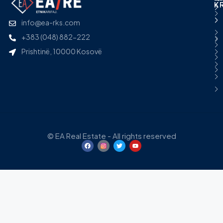
K
info@ea-rks.com
+383 (048) 882-222
Prishtinë, 10000 Kosovë
© EA Real Estate - All rights reserved