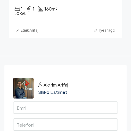
1
1
160
m²
LOKAL
Etnik Arifaj
1 year ago
Aktrim Arifaj
Shiko Listimet