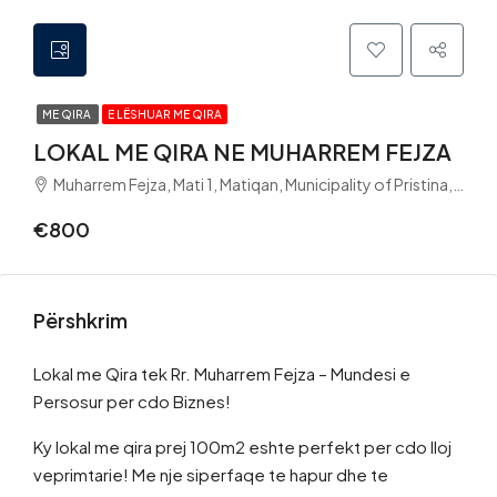
ME QIRA
E LËSHUAR ME QIRA
LOKAL ME QIRA NE MUHARREM FEJZA
Muharrem Fejza, Mati 1, Matiqan, Municipality of Pristina, District of Prishtina, 10060, Kosovo
€800
Përshkrim
Lokal me Qira tek Rr. Muharrem Fejza – Mundesi e
Persosur per cdo Biznes!
Ky lokal me qira prej 100m2 eshte perfekt per cdo lloj
veprimtarie! Me nje siperfaqe te hapur dhe te