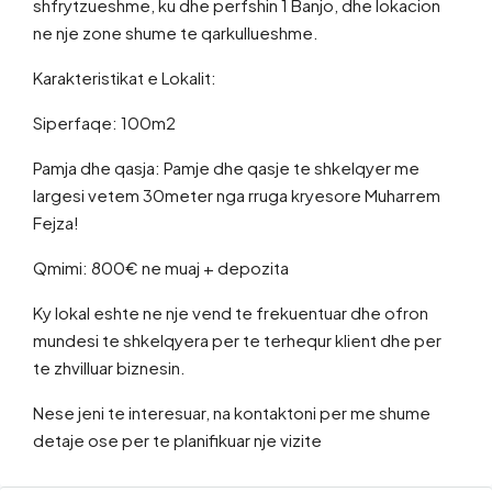
shfrytzueshme, ku dhe perfshin 1 Banjo, dhe lokacion
ne nje zone shume te qarkullueshme.
Karakteristikat e Lokalit:
Siperfaqe: 100m2
Pamja dhe qasja: Pamje dhe qasje te shkelqyer me
largesi vetem 30meter nga rruga kryesore Muharrem
Fejza!
Qmimi: 800€ ne muaj + depozita
Ky lokal eshte ne nje vend te frekuentuar dhe ofron
mundesi te shkelqyera per te terhequr klient dhe per
te zhvilluar biznesin.
Nese jeni te interesuar, na kontaktoni per me shume
detaje ose per te planifikuar nje vizite