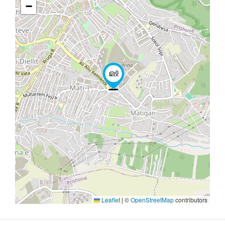
−
Leaflet
|
©
OpenStreetMap
contributors