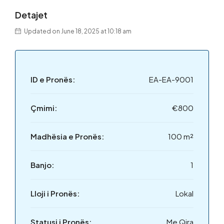
Detajet
Updated on June 18, 2025 at 10:18 am
ID e Pronës:
EA-EA-9001
Çmimi:
€800
Madhësia e Pronës:
100 m²
Banjo:
1
Lloji i Pronës:
Lokal
Statusi i Pronës:
Me Qira