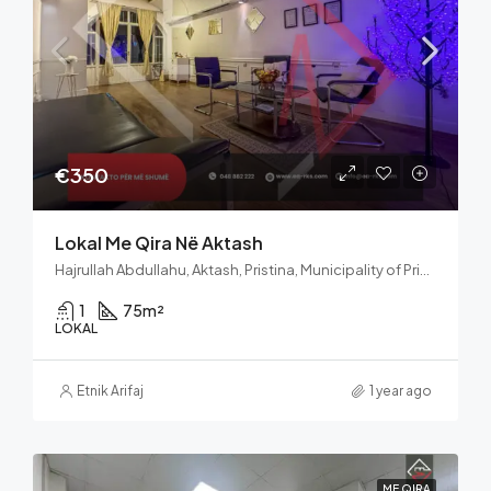
€350
Lokal Me Qira Në Aktash
Hajrullah Abdullahu, Aktash, Pristina, Municipality of Pristina, District of Prishtina, 10060, Kosovo
1
75
m²
LOKAL
Etnik Arifaj
1 year ago
ME QIRA