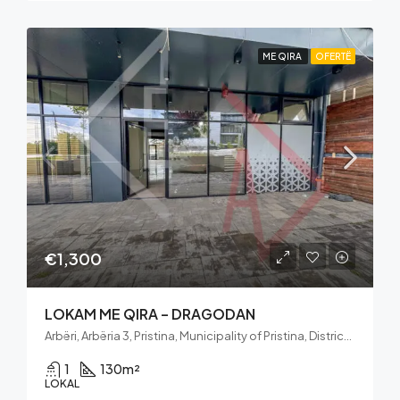
ME QIRA
OFERTË
€1,300
LOKAM ME QIRA – DRAGODAN
Arbëri, Arbëria 3, Pristina, Municipality of Pristina, District of Prishtina, 10000, Kosovo
1
130
m²
LOKAL