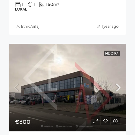
1
1
160
m²
LOKAL
Etnik Arifaj
1 year ago
ME QIRA
€600