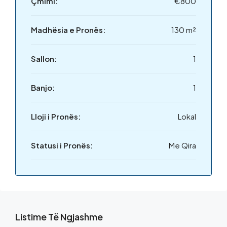
Çmimi:
€800
Madhësia e Pronës:
130 m²
Sallon:
1
Banjo:
1
Lloji i Pronës:
Lokal
Statusi i Pronës:
Me Qira
Listime Të Ngjashme