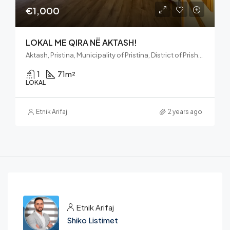
€1,000
LOKAL ME QIRA NË AKTASH!
Aktash, Pristina, Municipality of Pristina, District of Prishtina, 10060, Kosovo
1
71
m²
LOKAL
Etnik Arifaj
2 years ago
Etnik Arifaj
Shiko Listimet