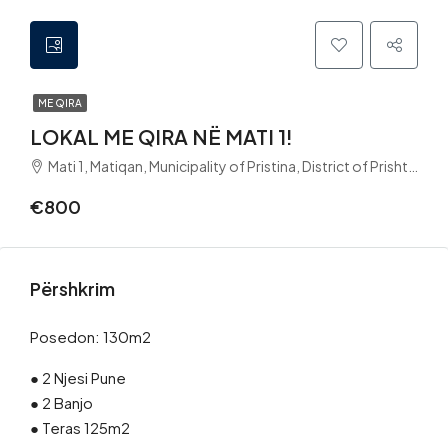
ME QIRA
LOKAL ME QIRA NË MATI 1!
Mati 1, Matiqan, Municipality of Pristina, District of Prishtina, 10060, Kosovo
€800
Përshkrim
Posedon: 130m2
● 2 Njesi Pune
● 2 Banjo
● Teras 125m2