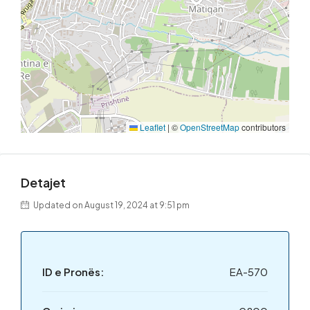
Leaflet
|
©
OpenStreetMap
contributors
Detajet
Updated on August 19, 2024 at 9:51 pm
ID e Pronës:
EA-570