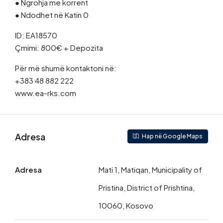
● Ngrohja me korrent
● Ndodhet në Katin 0
ID: EA18570
Çmimi: 800€ + Depozita
Për më shumë kontaktoni në:
+383 48 882 222
www.ea-rks.com
Adresa
Hap në Google Maps
Adresa
Mati 1, Matiqan, Municipality of
Pristina, District of Prishtina,
10060, Kosovo