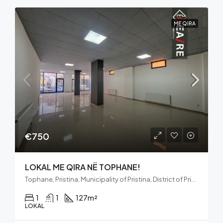
ME QIRA
€750
LOKAL ME QIRA NË TOPHANE!
Tophane, Pristina, Municipality of Pristina, District of Prishtina, Kosovo
1
1
127
m²
LOKAL