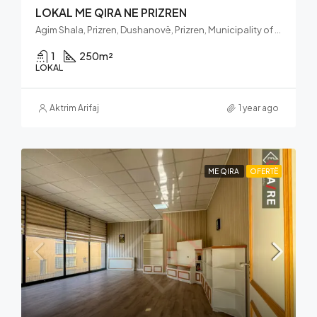
LOKAL ME QIRA NE PRIZREN
Agim Shala, Prizren, Dushanovë, Prizren, Municipality of Prizren, District of Prizren, 20080, Kosovo
1
250
m²
LOKAL
Aktrim Arifaj
1 year ago
ME QIRA
OFERTË