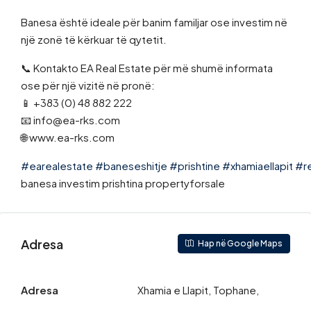
Banesa është ideale për banim familjar ose investim në
një zonë të kërkuar të qytetit.
📞 Kontakto EA Real Estate për më shumë informata
ose për një vizitë në pronë:
📱 +383 (0) 48 882 222
📧 info@ea-rks.com
🌐 www.ea-rks.com
#earealestate
#baneseshitje
#prishtine
#xhamiaellapit
#r
banesa investim prishtina propertyforsale
Adresa
Hap në Google Maps
Adresa
Xhamia e Llapit, Tophane,