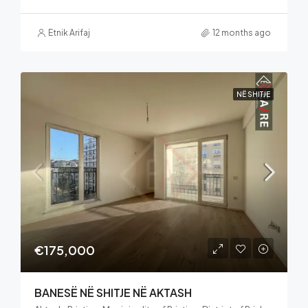
Etnik Arifaj
12 months ago
NË SHITJE
€175,000
BANESË NË SHITJE NË AKTASH