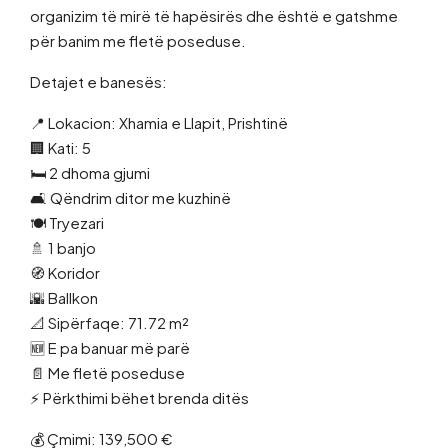
organizim të mirë të hapësirës dhe është e gatshme
për banim me fletë poseduse.
Detajet e banesës:
📍 Lokacion: Xhamia e Llapit, Prishtinë
🏢 Kati: 5
🛏 2 dhoma gjumi
🛋 Qëndrim ditor me kuzhinë
🍽 Tryezari
🚿 1 banjo
🧭 Koridor
🌇 Ballkon
📐 Sipërfaqe: 71.72 m²
🆕 E pa banuar më parë
📄 Me fletë poseduse
⚡ Përkthimi bëhet brenda ditës
💰 Çmimi: 139,500 €