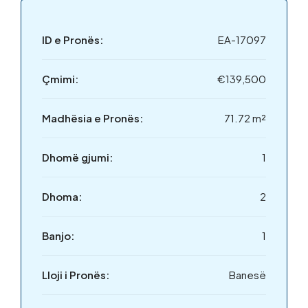
ID e Pronës:
EA-17097
Çmimi:
€139,500
Madhësia e Pronës:
71.72 m²
Dhomë gjumi:
1
Dhoma:
2
Banjo:
1
Lloji i Pronës:
Banesë