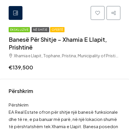
EKSKLUZIVE
NË SHITJE
OFERTË
Banesë Për Shitje – Xhamia E Llapit,
Prishtinë
Xhamia e Llapit, Tophane, Pristina, Municipality of Pristina, District of Prishtina, 10010, Kosovo
€139,500
Përshkrim
Përshkrim
EA Real Estate ofron për shitje një banesë funksionale
dhe të re, e pa banuar më parë, në një lokacion shumë
të përshtatshëm tek Xhamia e Llapit. Banesa posedon