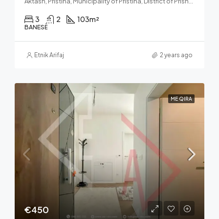
Aktash, Pristina, Municipality of Pristina, District of Prishtina, 10060, Kosovo
3
2
103
m²
BANESË
Etnik Arifaj
2 years ago
ME QIRA
€450