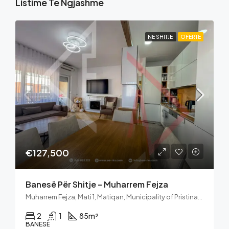
Listime Të Ngjashme
NË SHITJE
OFERTË
€127,500
Banesë Për Shitje – Muharrem Fejza
Muharrem Fejza, Mati 1, Matiqan, Municipality of Pristina, District of Prishtina, 10060, Kosovo
2
1
85
m²
BANESË