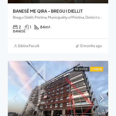
BANESË ME QIRA – BREGU I DIELLIT
Bregu i Diellit, Pristina, Municipality of Pristina, District of Prishtina, 10000, Kosovo
2
1
84
m²
BANESË
Erblina Pacolli
12 months ago
NË SHITJE
OFERTË