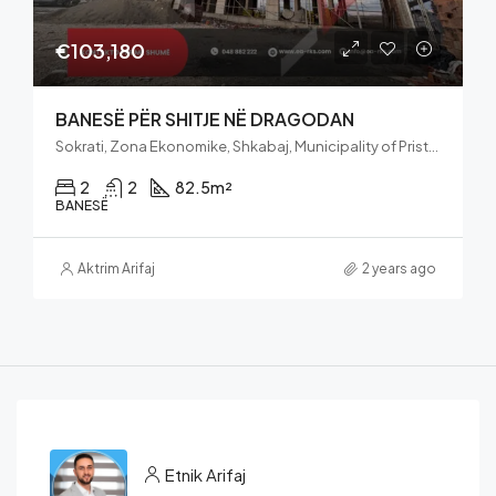
€103,180
BANESË PËR SHITJE NË DRAGODAN
Sokrati, Zona Ekonomike, Shkabaj, Municipality of Pristina, District of Prishtina, 10000, Kosovo
2
2
82.5
m²
BANESË
Aktrim Arifaj
2 years ago
Etnik Arifaj