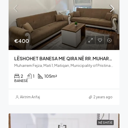
€400
LËSHOHET BANESA ME QIRA NË RR.MUHARREM FEJZ!
Muharrem Fejza, Mati 1, Matiqan, Municipality of Pristina, District of Prishtina, 10060, Kosovo
2
1
105
m²
BANESË
Aktrim Arifaj
2 years ago
NË SHITJE