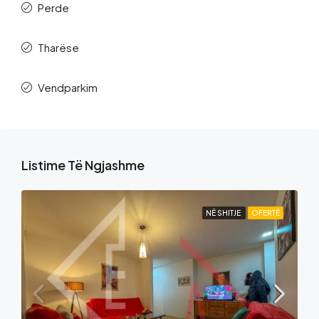
Perde
Tharëse
Vendparkim
Listime Të Ngjashme
NË SHITJE
OFERTË