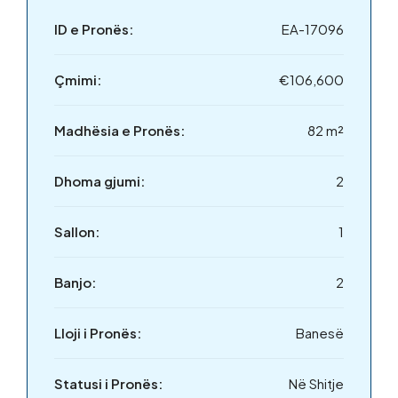
ID e Pronës:
EA-17096
Çmimi:
€106,600
Madhësia e Pronës:
82 m²
Dhoma gjumi:
2
Sallon:
1
Banjo:
2
Lloji i Pronës:
Banesë
Statusi i Pronës:
Në Shitje