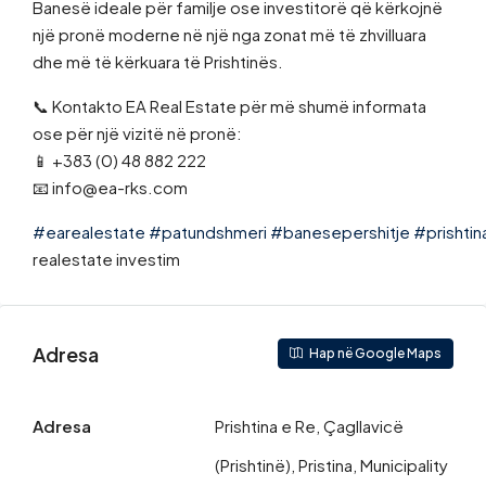
Banesë ideale për familje ose investitorë që kërkojnë
një pronë moderne në një nga zonat më të zhvilluara
dhe më të kërkuara të Prishtinës.
📞 Kontakto EA Real Estate për më shumë informata
ose për një vizitë në pronë:
📱 +383 (0) 48 882 222
📧 info@ea-rks.com
#earealestate
#patundshmeri
#banesepershitje
#prishti
realestate investim
Adresa
Hap në Google Maps
Adresa
Prishtina e Re, Çagllavicë
(Prishtinë), Pristina, Municipality