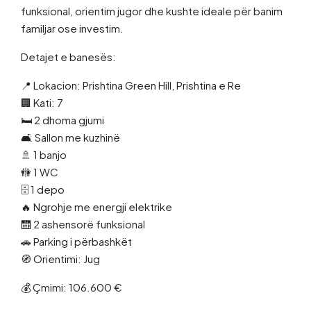
funksional, orientim jugor dhe kushte ideale për banim
familjar ose investim.
Detajet e banesës:
📍 Lokacion: Prishtina Green Hill, Prishtina e Re
🏢 Kati: 7
🛏 2 dhoma gjumi
🛋 Sallon me kuzhinë
🚿 1 banjo
🚻 1 WC
🗄 1 depo
🔥 Ngrohje me energji elektrike
🛗 2 ashensorë funksional
🚗 Parking i përbashkët
🧭 Orientimi: Jug
💰 Çmimi: 106.600 €