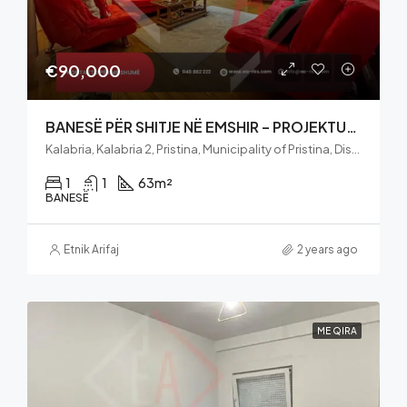
€90,000
BANESË PËR SHITJE NË EMSHIR – PROJEKTUES EXDC
Kalabria, Kalabria 2, Pristina, Municipality of Pristina, District of Prishtina, 10000, Kosovo
1
1
63
m²
BANESË
Etnik Arifaj
2 years ago
ME QIRA