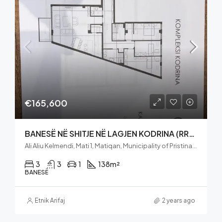
€165,600
BANESË NË SHITJE NË LAGJEN KODRINA (RRUGA C) 138m2 Neto
Ali Aliu Kelmendi, Mati 1, Matiqan, Municipality of Pristina, District of Prishtina, 10060, Kosovo
3
3
1
138
m²
BANESË
Etnik Arifaj
2 years ago