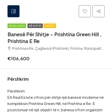
EKSKLUZIVE
NË SHITJE
OFERTË
Banesë Për Shitje – Prishtina Green Hill ,
Prishtina E Re
Prishtina e Re, Çagllavicë (Prishtinë), Pristina, Municipality of Pristina, District of Prishtina, 10150, Kosovo
€106,600
Përshkrim
Përshkrim
EA Real Estate ofron për shitje një banesë moderne në
kompleksin Prishtina Green Hill, në Prishtina e Re. E
pozicionuar në një objekt të ri, banesa ofron organizim