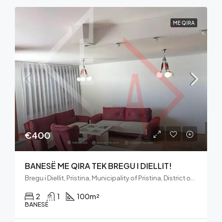
ME QIRA
€400
BANESË ME QIRA TEK BREGU I DIELLIT!
Bregu i Diellit, Pristina, Municipality of Pristina, District of Prishtina, 10060, Kosovo
2
1
100
m²
BANESË