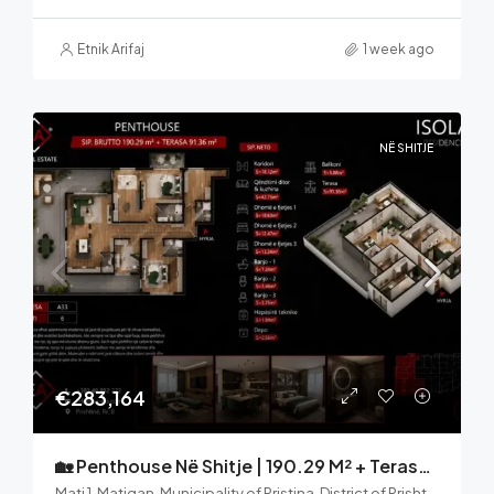
Etnik Arifaj
1 week ago
NË SHITJE
€283,164
🏡 Penthouse Në Shitje | 190.29 M² + Terasë 91.36 M² | ISOLA Residence – Mati 1, Prishtinë
Mati 1, Matiqan, Municipality of Pristina, District of Prishtina, 10000, Kosovo