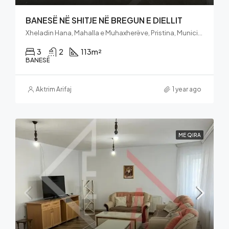
BANESË NË SHITJE NË BREGUN E DIELLIT
Xheladin Hana, Mahalla e Muhaxherëve, Pristina, Municipality of Pristina, District of Prishtina, 10060, Kosovo
3
2
113
m²
BANESË
Aktrim Arifaj
1 year ago
ME QIRA