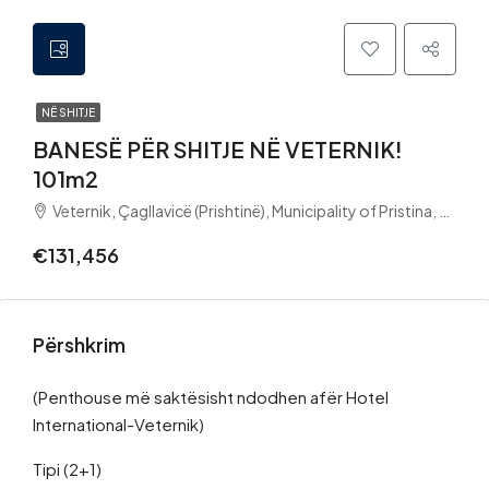
NË SHITJE
BANESË PËR SHITJE NË VETERNIK!
101m2
Veternik, Çagllavicë (Prishtinë), Municipality of Pristina, District of Prishtina, 10100, Kosovo
€131,456
Përshkrim
(Penthouse më saktësisht ndodhen afër Hotel
International-Veternik)
Tipi (2+1)