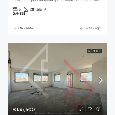
3
281,65
m²
BANESË
Etnik Arifaj
1 week ago
NË SHITJE
€135,600