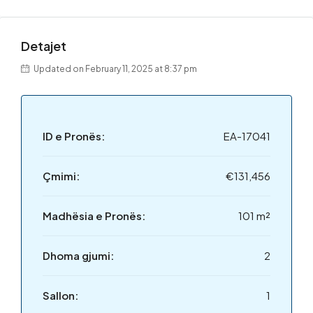
Detajet
Updated on February 11, 2025 at 8:37 pm
ID e Pronës:
EA-17041
Çmimi:
€131,456
Madhësia e Pronës:
101 m²
Dhoma gjumi:
2
Sallon:
1