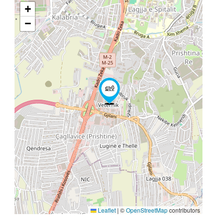
+
−
Leaflet
|
©
OpenStreetMap
contributors