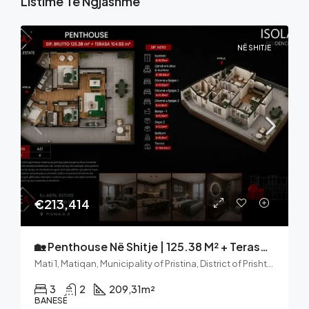
Listime Të Ngjashme
NË SHITJE
€213,414
🏡 Penthouse Në Shitje | 125.38 M² + Terasë 104.93 M² | ISOLA Residence – Mati 1, Prishtinë
Mati 1, Matiqan, Municipality of Pristina, District of Prishtina, 10000, Kosovo
3
2
209,31
m²
BANESË