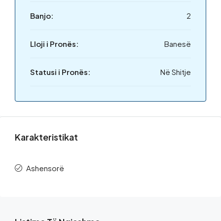
Banjo:
2
Lloji i Pronës:
Banesë
Statusi i Pronës:
Në Shitje
Karakteristikat
Ashensorë