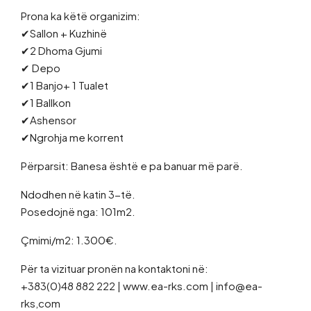
Prona ka këtë organizim:
✔Sallon + Kuzhinë
✔2 Dhoma Gjumi
✔ Depo
✔1 Banjo+ 1 Tualet
✔1 Ballkon
✔Ashensor
✔Ngrohja me korrent
Përparsit: Banesa është e pa banuar më parë.
Ndodhen në katin 3-të.
Posedojnë nga: 101m2.
Çmimi/m2: 1.300€.
Për ta vizituar pronën na kontaktoni në:
+383(0)48 882 222 | www.ea-rks.com | info@ea-
rks,com