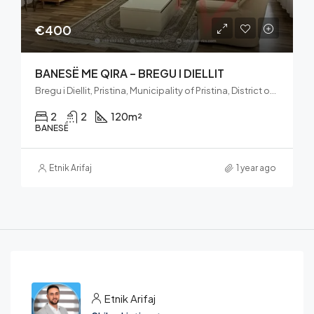
€400
BANESË ME QIRA – BREGU I DIELLIT
Bregu i Diellit, Pristina, Municipality of Pristina, District of Prishtina, 10060, Kosovo
2
2
120
m²
BANESË
Etnik Arifaj
1 year ago
Etnik Arifaj