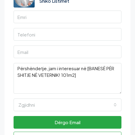
Shiko Listimet
Zgjidhni
Dërgo Email