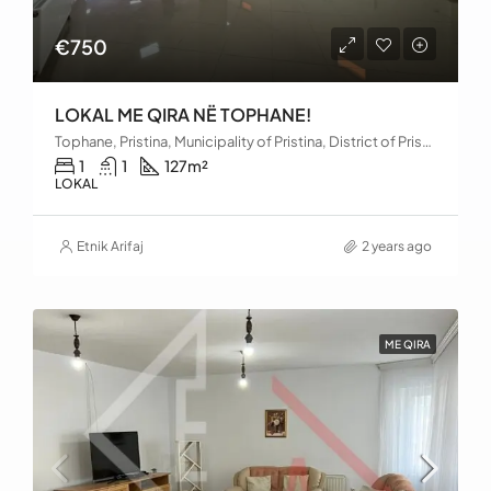
€750
LOKAL ME QIRA NË TOPHANE!
Tophane, Pristina, Municipality of Pristina, District of Prishtina, Kosovo
1
1
127
m²
LOKAL
Etnik Arifaj
2 years ago
ME QIRA