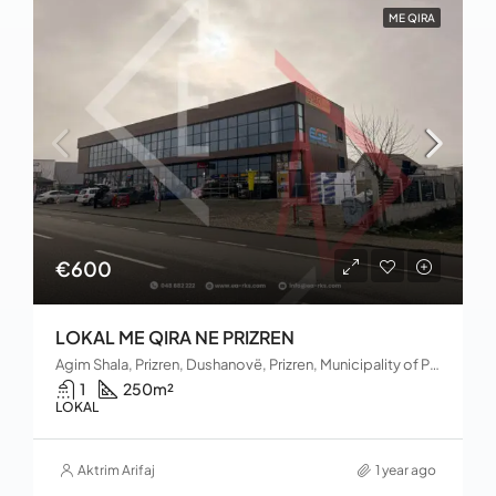
ME QIRA
€600
LOKAL ME QIRA NE PRIZREN
Agim Shala, Prizren, Dushanovë, Prizren, Municipality of Prizren, District of Prizren, 20080, Kosovo
1
250
m²
LOKAL
Aktrim Arifaj
1 year ago