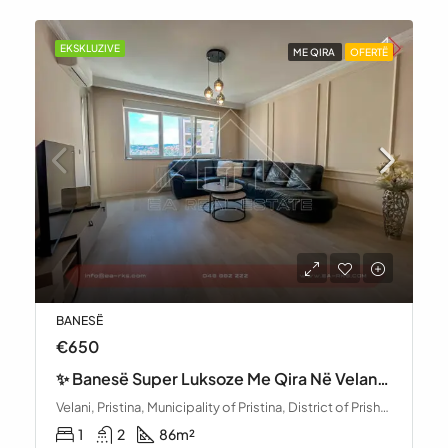
EKSKLUZIVE
NË SHITJE
OFERTË
BANESË
€165,000
🏡 Banesë Për Shitje – Mati 1 (afër Lagjes Kodrina), Prishtinë
Mati 1, Matiqan, Municipality of Pristina, District of Prishtina, 10000, Kosovo
1
2
107.54
m²