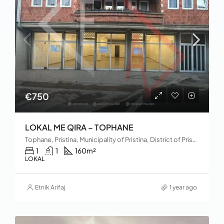
€750
LOKAL ME QIRA – TOPHANE
Tophane, Pristina, Municipality of Pristina, District of Prishtina, Kosovo
1
1
160
m²
LOKAL
Etnik Arifaj
1 year ago