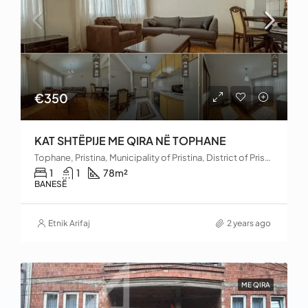
€350
KAT SHTËPIJE ME QIRA NË TOPHANE
Tophane, Pristina, Municipality of Pristina, District of Prishtina, Kosovo
1
1
78
m²
BANESË
Etnik Arifaj
2 years ago
ME QIRA