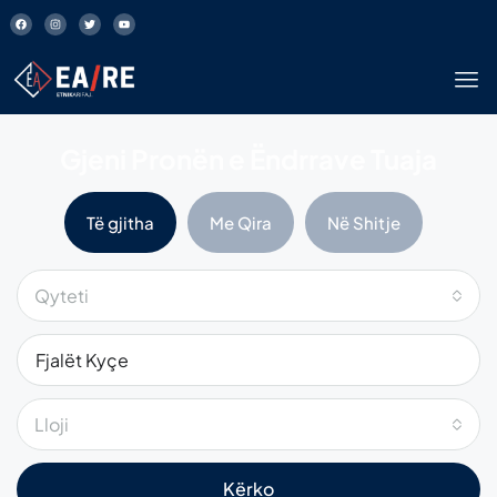
Gjeni Pronën e Ëndrrave Tuaja
Të gjitha
Me Qira
Në Shitje
Qyteti
Lloji
Kërko