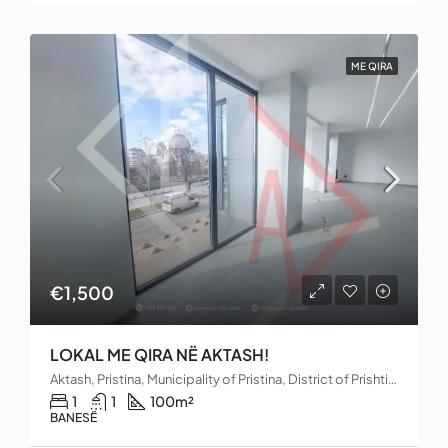
ME QIRA
€1,500
LOKAL ME QIRA NË AKTASH!
Aktash, Pristina, Municipality of Pristina, District of Prishtina, 10060, Kosovo
1
1
100
m²
BANESË