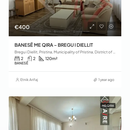
€400
BANESË ME QIRA – BREGU I DIELLIT
Bregu i Diellit, Pristina, Municipality of Pristina, District of Prishtina, 10060, Kosovo
2
2
120
m²
BANESË
Etnik Arifaj
1 year ago
ME QIRA