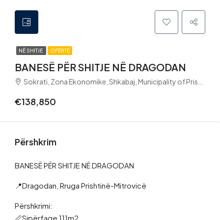
NË SHITJE
OFERTË
BANESË PËR SHITJE NË DRAGODAN
Sokrati, Zona Ekonomike, Shkabaj, Municipality of Pristina, District of Prishtina, 10000, Kosovo
€138,850
Përshkrim
BANESË PËR SHITJE NË DRAGODAN
📍Dragodan, Rruga Prishtinë-Mitrovicë
Përshkrimi:
📏Sipërfaqe 111m2