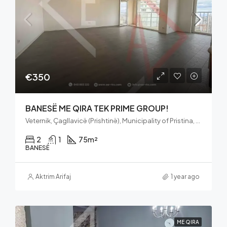
€350
BANESË ME QIRA TEK PRIME GROUP!
Veternik, Çagllavicë (Prishtinë), Municipality of Pristina, District of Prishtina, 10100, Kosovo
2
1
75
m²
BANESË
Aktrim Arifaj
1 year ago
ME QIRA