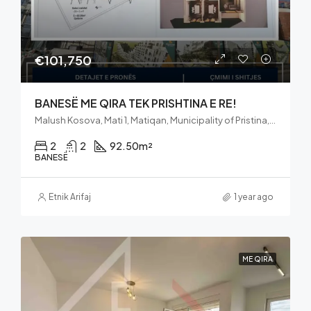
€101,750
BANESË ME QIRA TEK PRISHTINA E RE!
Malush Kosova, Mati 1, Matiqan, Municipality of Pristina, District of Prishtina, 10060, Kosovo
2
2
92.50
m²
BANESË
Etnik Arifaj
1 year ago
ME QIRA