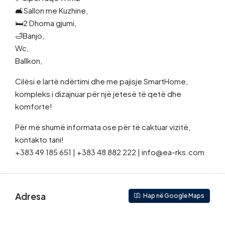
🛋Sallon me Kuzhine,
🛏2 Dhoma gjumi,
🛁Banjo,
Wc,
Ballkon,
Cilësi e lartë ndërtimi dhe me pajisje SmartHome,
kompleks i dizajnuar për një jetesë të qetë dhe
komforte!
Për më shumë informata ose për të caktuar vizitë,
kontakto tani!
+383 49 185 651 | +383 48 882 222 | info@ea-rks.com
Adresa
Hap në Google Maps