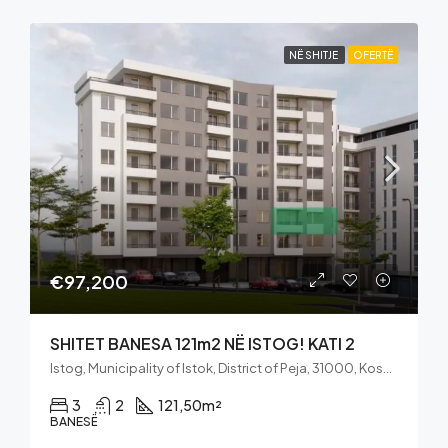
NË SHITJE
OFERTË
€97,200
SHITET BANESA 121m2 NË ISTOG! KATI 2
Istog, Municipality of Istok, District of Peja, 31000, Kosovo
3
2
121,50
m²
BANESË