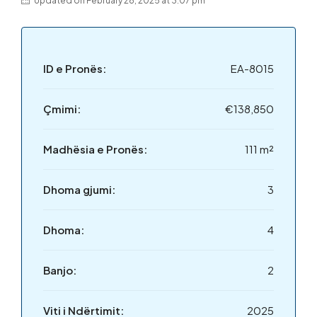
Updated on February 28, 2025 at 3:07 pm
ID e Pronës:
EA-8015
Çmimi:
€138,850
Madhësia e Pronës:
111 m²
Dhoma gjumi:
3
Dhoma:
4
Banjo:
2
Viti i Ndërtimit:
2025