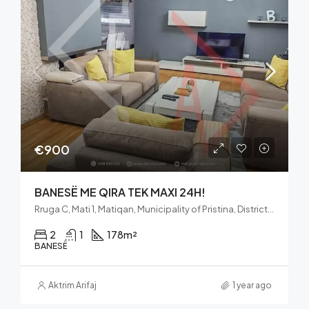
€900
BANESË ME QIRA TEK MAXI 24H!
Rruga C, Mati 1, Matiqan, Municipality of Pristina, District of Prishtina, 10060, Kosovo
2
1
178
m²
BANESË
Aktrim Arifaj
1 year ago