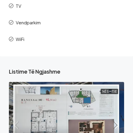
TV
Vendparkim
WiFi
Listime Të Ngjashme
NË SHITJE