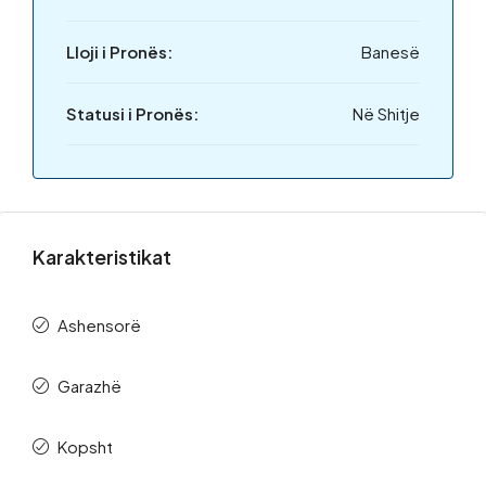
Lloji i Pronës:
Banesë
Statusi i Pronës:
Në Shitje
Karakteristikat
Ashensorë
Garazhë
Kopsht