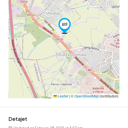
Leaflet
|
©
OpenStreetMap
contributors
Detajet