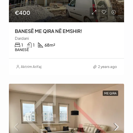
€400
BANESË ME QIRA NË EMSHIR!
Dardani
1
1
68
m²
BANESË
Aktrim Arifaj
2 years ago
ME QIRA