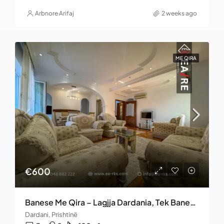
Arbnore Arifaj
2 weeks ago
ME QIRA
€600
Banese Me Qira – Lagjja Dardania, Tek Banesat E Profesorëve
Dardani, Prishtinë