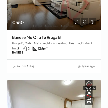
€550
Banesë Me Qira Te Rruga B
Rruga B, Mati 1, Matiqan, Municipality of Pristina, District of Prishtina, 10060, Kosovo
3
2
136
m²
BANESË
Aktrim Arifaj
1 year ago
ME QIRA