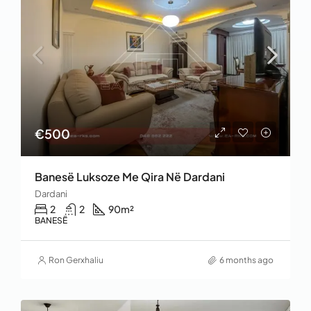
€500
Banesë Luksoze Me Qira Në Dardani
Dardani
2
2
90
m²
BANESË
Ron Gerxhaliu
6 months ago