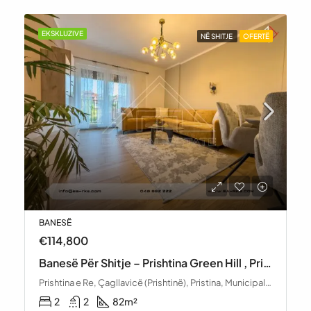
EKSKLUZIVE
NË SHITJE
OFERTË
BANESË
€105,000
Banesë Për Shitje – Rruga Malush Kosova, Prishtinë
Prishtina e Re, Çagllavicë (Prishtinë), Pristina, Municipality of Pristina, District of Prishtina, 10000, Kosovo
1
2
90
m²