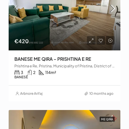
€420
BANESE ME QIRA – PRISHTINA E RE
Prishtina e Re, Pristina, Municipality of Pristina, District of Prishtina, 10000, Kosovo
3
2
114
m²
BANESË
Arbnore Arifaj
10 months ago
ME QIRA