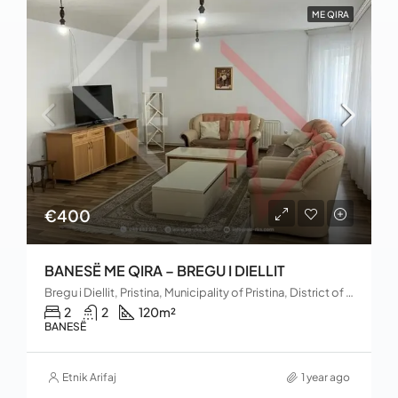
ME QIRA
€400
BANESË ME QIRA – BREGU I DIELLIT
Bregu i Diellit, Pristina, Municipality of Pristina, District of Prishtina, 10060, Kosovo
2
2
120
m²
BANESË
Etnik Arifaj
1 year ago