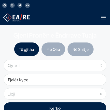
Gjeni Pronën e Ëndrrave Tuaja
Të gjitha
Me Qira
Në Shitje
Qyteti
Lloji
Kërko