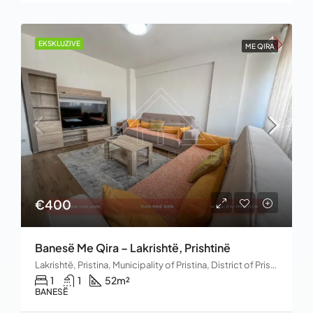
EKSKLUZIVE
ME QIRA
€400
Banesë Me Qira – Lakrishtë, Prishtinë
Lakrishtë, Pristina, Municipality of Pristina, District of Prishtina, Kosovo
1
1
52
m²
BANESË