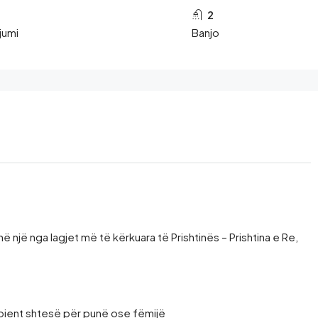
2
jumi
Banjo
jë nga lagjet më të kërkuara të Prishtinës – Prishtina e Re,
mbient shtesë për punë ose fëmijë