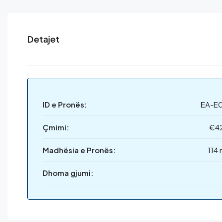
Detajet
ID e Pronës:
EA-E0
Çmimi:
€4
Madhësia e Pronës:
114
Dhoma gjumi: