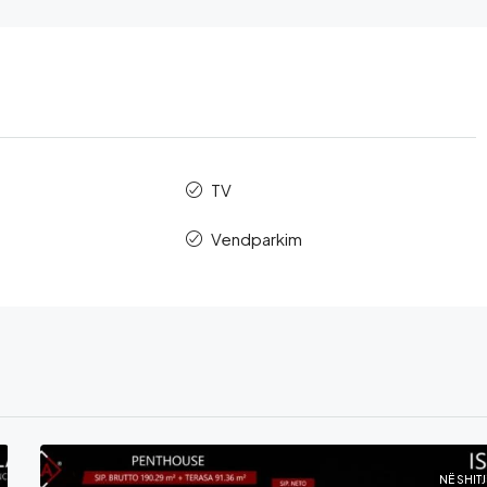
TV
Vendparkim
NË SHITJ