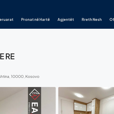
eruarat
Pronat në Hartë
Agjentët
Rreth Nesh
Of
E RE
Prishtina, 10000, Kosovo