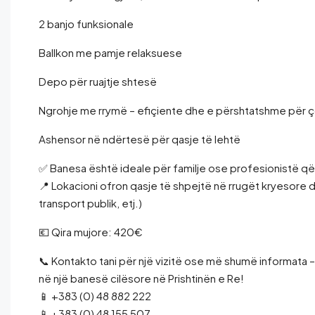
2 banjo funksionale
Ballkon me pamje relaksuese
Depo për ruajtje shtesë
Ngrohje me rrymë – efiçiente dhe e përshtatshme për ç
Ashensor në ndërtesë për qasje të lehtë
✅ Banesa është ideale për familje ose profesionistë që k
📍 Lokacioni ofron qasje të shpejtë në rrugët kryesore 
transport publik, etj.)
💶 Qira mujore: 420€
📞 Kontakto tani për një vizitë ose më shumë informata
në një banesë cilësore në Prishtinën e Re!
📱 +383 (0) 48 882 222
📱 +383 (0) 48 155 507