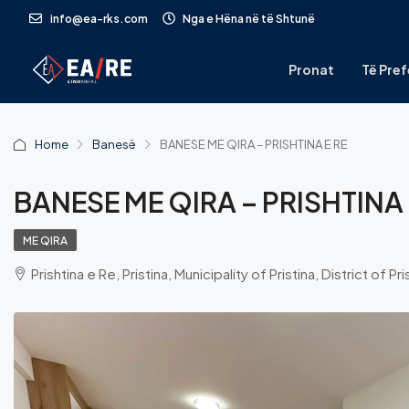
info@ea-rks.com
Nga e Hëna në të Shtunë
Pronat
Të Pref
Home
Banesë
BANESE ME QIRA – PRISHTINA E RE
BANESE ME QIRA – PRISHTINA 
ME QIRA
Prishtina e Re, Pristina, Municipality of Pristina, District of 