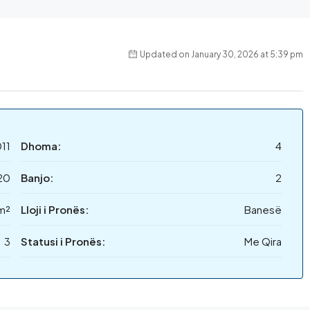
Updated on January 30, 2026 at 5:39 pm
11
Dhoma:
4
20
Banjo:
2
 m²
Lloji i Pronës:
Banesë
3
Statusi i Pronës:
Me Qira