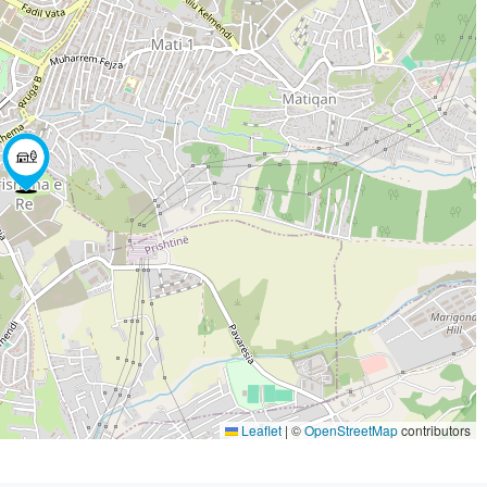
Leaflet
|
©
OpenStreetMap
contributors