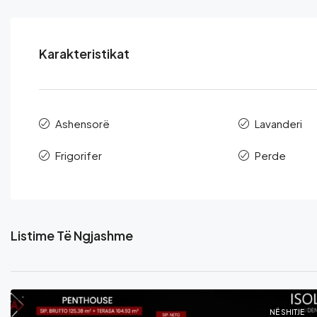
Karakteristikat
Ashensorë
Lavanderi
Frigorifer
Perde
Listime Të Ngjashme
NË SHITJE