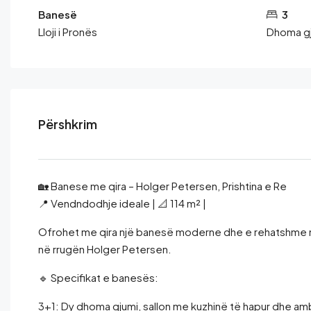
Banesë
3
Lloji i Pronës
Dhoma g
Përshkrim
🏡 Banese me qira – Holger Petersen, Prishtina e Re
📍 Vendndodhje ideale | 📐 114 m² |
Ofrohet me qira një banesë moderne dhe e rehatshme në n
në rrugën Holger Petersen.
🔹 Specifikat e banesës:
3+1: Dy dhoma gjumi, sallon me kuzhinë të hapur dhe a