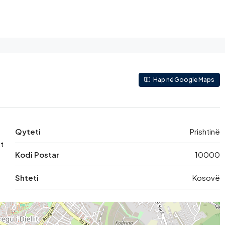
Hap në Google Maps
Qyteti
Prishtinë
ct
Kodi Postar
10000
Shteti
Kosovë