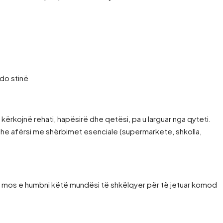
do stinë
ërkojnë rehati, hapësirë dhe qetësi, pa u larguar nga qyteti.
dhe afërsi me shërbimet esenciale (supermarkete, shkolla,
 – mos e humbni këtë mundësi të shkëlqyer për të jetuar komod