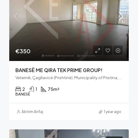
€350
BANESË ME QIRA TEK PRIME GROUP!
Veternik, Çagllavicë (Prishtinë), Municipality of Pristina, District of Prishtina, 10100, Kosovo
2
1
75
m²
BANESË
Aktrim Arifaj
1 year ago