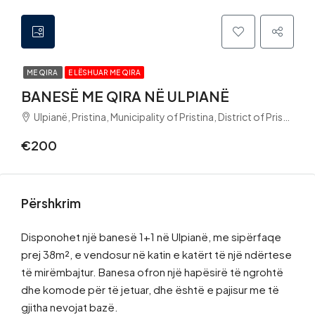
ME QIRA
E LËSHUAR ME QIRA
BANESË ME QIRA NË ULPIANË
Ulpianë, Pristina, Municipality of Pristina, District of Prishtina, Kosovo
€200
Përshkrim
Disponohet një banesë 1+1 në Ulpianë, me sipërfaqe
prej 38m², e vendosur në katin e katërt të një ndërtese
të mirëmbajtur. Banesa ofron një hapësirë të ngrohtë
dhe komode për të jetuar, dhe është e pajisur me të
gjitha nevojat bazë.