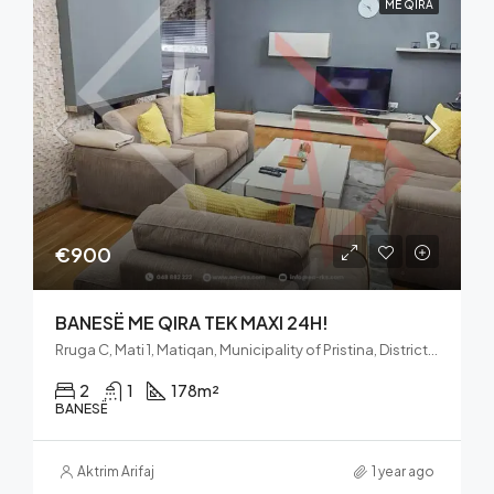
ME QIRA
€900
BANESË ME QIRA TEK MAXI 24H!
Rruga C, Mati 1, Matiqan, Municipality of Pristina, District of Prishtina, 10060, Kosovo
2
1
178
m²
BANESË
Aktrim Arifaj
1 year ago