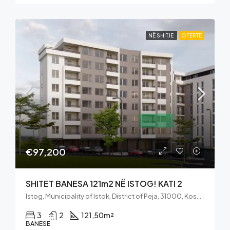
NË SHITJE
OFERTË
€97,200
SHITET BANESA 121m2 NË ISTOG! KATI 2
Istog, Municipality of Istok, District of Peja, 31000, Kosovo
3
2
121,50
m²
BANESË