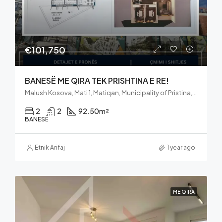
€101,750
BANESË ME QIRA TEK PRISHTINA E RE!
Malush Kosova, Mati 1, Matiqan, Municipality of Pristina, District of Prishtina, 10060, Kosovo
2
2
92.50
m²
BANESË
Etnik Arifaj
1 year ago
ME QIRA