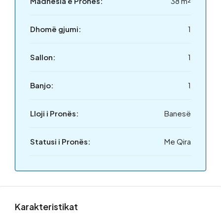
Madhësia e Pronës:
38 m²
Dhomë gjumi:
1
Sallon:
1
Banjo:
1
Lloji i Pronës:
Banesë
Statusi i Pronës:
Me Qira
Karakteristikat