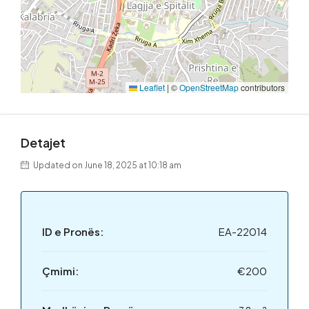
Leaflet
|
©
OpenStreetMap
contributors
Detajet
Updated on June 18, 2025 at 10:18 am
ID e Pronës:
EA-22014
Çmimi:
€200