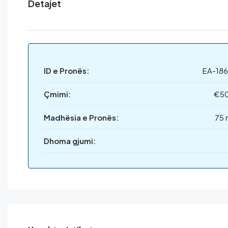
Detajet
ID e Pronës:
EA-186
Çmimi:
€5
Madhësia e Pronës:
75 
Dhoma gjumi: