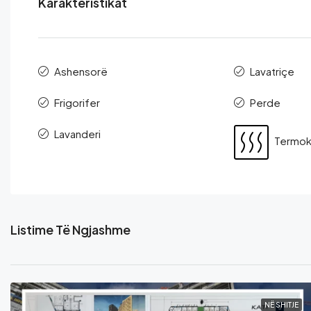
Karakteristikat
Ashensorë
Lavatriçe
Frigorifer
Perde
Lavanderi
Termo
Listime Të Ngjashme
NË SHITJE