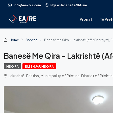
info@ea-rks.com
Nga e Hëna në të Shtunë
Pronat
Të Pref
Home
Banesë
Banesë me Qira – Lakrishtë (afër Energym), P
Banesë Me Qira – Lakrishtë (af
ME QIRA
E LËSHUAR ME QIRA
Lakrishtë, Pristina, Municipality of Pristina, District of Prisht