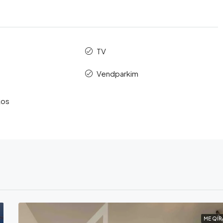
TV
Vendparkim
kos
ME QIR