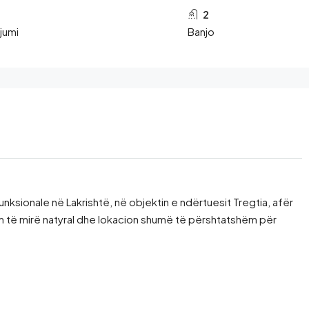
2
jumi
Banjo
ksionale në Lakrishtë, në objektin e ndërtuesit Tregtia, afër
im të mirë natyral dhe lokacion shumë të përshtatshëm për