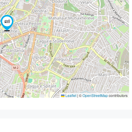
Leaflet
|
©
OpenStreetMap
contributors