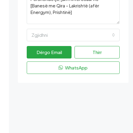
Zgjidhni
Dërgo Email
Thirr
WhatsApp