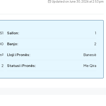
Updated on June 30, 2026 at 2:53 pm
51
Sallon:
1
00
Banjo:
2
m²
Lloji i Pronës:
Banesë
2
Statusi i Pronës:
Me Qira