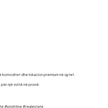
në komoditet dhe lokacion premium në qytet.
për një vizitë në pronë:
e #prishtine #realestate