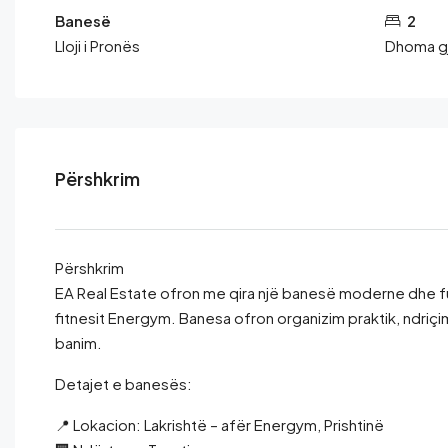
Banesë
2
Lloji i Pronës
Dhoma g
Përshkrim
Përshkrim
EA Real Estate ofron me qira një banesë moderne dhe fun
fitnesit Energym. Banesa ofron organizim praktik, ndriç
banim.
Detajet e banesës:
📍 Lokacion: Lakrishtë – afër Energym, Prishtinë