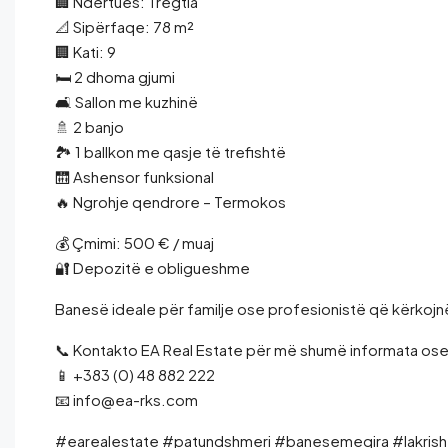
🏢 Ndërtues: Tregtia
📐 Sipërfaqe: 78 m²
🏢 Kati: 9
🛏️ 2 dhoma gjumi
🛋️ Sallon me kuzhinë
🚿 2 banjo
🏞️ 1 ballkon me qasje të trefishtë
🛗 Ashensor funksional
🔥 Ngrohje qendrore – Termokos
💰 Çmimi: 500 € / muaj
🔐 Depozitë e obligueshme
Banesë ideale për familje ose profesionistë që kërkoj
📞 Kontakto EA Real Estate për më shumë informata ose 
📱 +383 (0) 48 882 222
📧 info@ea-rks.com
#earealestate #patundshmeri #banesemeqira #lakrisht