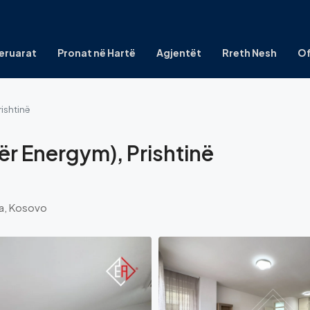
eruarat
Pronat në Hartë
Agjentët
Rreth Nesh
Of
rishtinë
ër Energym), Prishtinë
ina, Kosovo