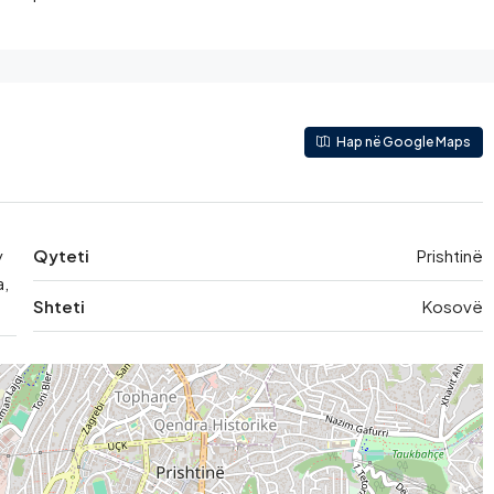
Hap në Google Maps
y
Qyteti
Prishtinë
a,
Shteti
Kosovë