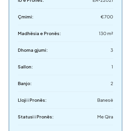
Çmimi:
€700
Madhësia e Pronës:
130 m²
Dhoma gjumi:
3
Sallon:
1
Banjo:
2
Lloji i Pronës:
Banesë
Statusi i Pronës:
Me Qira