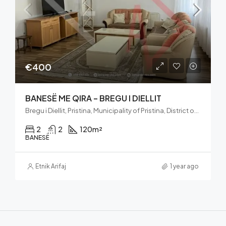
€400
BANESË ME QIRA – BREGU I DIELLIT
Bregu i Diellit, Pristina, Municipality of Pristina, District of Prishtina, 10060, Kosovo
2
2
120
m²
BANESË
Etnik Arifaj
1 year ago