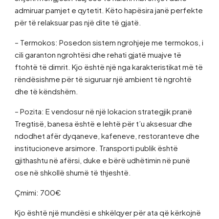
admiruar pamjet e qytetit. Këto hapësira janë perfekte
për të relaksuar pas një dite të gjatë.
– Termokos: Posedon sistem ngrohjeje me termokos, i
cili garanton ngrohtësi dhe rehati gjatë muajve të
ftohtë të dimrit. Kjo është një nga karakteristikat më të
rëndësishme për të siguruar një ambient të ngrohtë
dhe të këndshëm.
– Pozita: E vendosur në një lokacion strategjik pranë
Tregtisë, banesa është e lehtë për t’u aksesuar dhe
ndodhet afër dyqaneve, kafeneve, restoranteve dhe
institucioneve arsimore. Transporti publik është
gjithashtu në afërsi, duke e bërë udhëtimin në punë
ose në shkollë shumë të thjeshtë.
Çmimi: 700€
Kjo është një mundësi e shkëlqyer për ata që kërkojnë