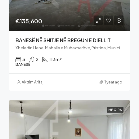
€135,600
BANESË NË SHITJE NË BREGUN E DIELLIT
Xheladin Hana, Mahalla e Muhaxherëve, Pristina, Municipality of Pristina, District of Prishtina, 10060, Kosovo
3
2
113
m²
BANESË
Aktrim Arifaj
1 year ago
ME QIRA