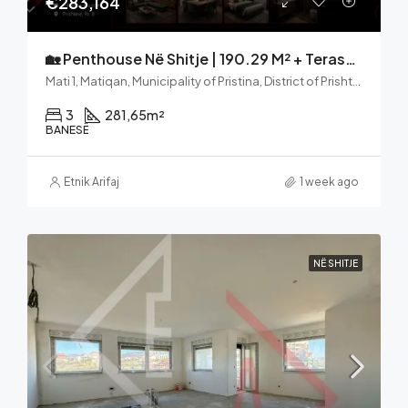
€283,164
🏡 Penthouse Në Shitje | 190.29 M² + Terasë 91.36 M² | ISOLA Residence – Mati 1, Prishtinë
Mati 1, Matiqan, Municipality of Pristina, District of Prishtina, 10000, Kosovo
3
281,65
m²
BANESË
Etnik Arifaj
1 week ago
NË SHITJE