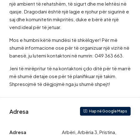
një ambient të rehatshëm, të sigurt dhe me lehtësi në
qasje. Dragodani është një lagje e njohur për sigurinë e
saj dhe komunitetin mikpritës, duke e bërë atë një
vend ideal për të jetuar.
Mos e humbni këtë mundësi të shkëlqyer! Për më
shumë informacione ose për të organizuar një vizitë në
banesë, ju lutemi kontaktoni në numrin: 049 363 663.
Jeni të mirëpritur të na kontaktoni çdo ditë për të marrë
më shumë detaje ose për të planifikuar një takim.
Shpresojmë të dëgjojmë nga ju shumë shpejt!
Adresa
Hap në Google Maps
Adresa
Arbëri, Arbëria 3, Pristina,