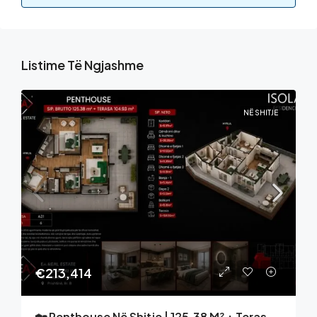
Listime Të Ngjashme
NË SHITJE
€213,414
🏡 Penthouse Në Shitje | 125.38 M² + Terasë 104.93 M² | ISOLA Residence – Mati 1, Prishtinë