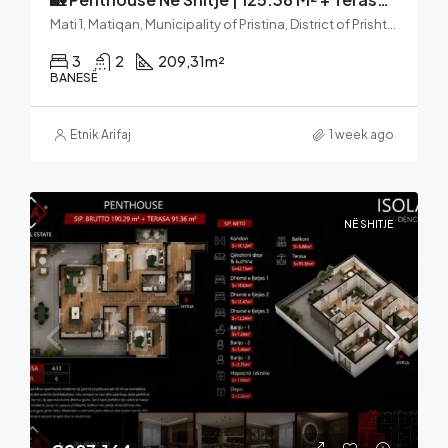
Mati 1, Matiqan, Municipality of Pristina, District of Prishtina, 10000, Kosovo
3
2
209,31
m²
BANESË
Etnik Arifaj
1 week ago
NË SHITJE