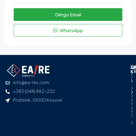
Dërgo Email
WhatsApp
L
S
Q
S
K
info@ea-rks.com
+383 (048) 882-222
Prishtinë, 10000 Kosovë