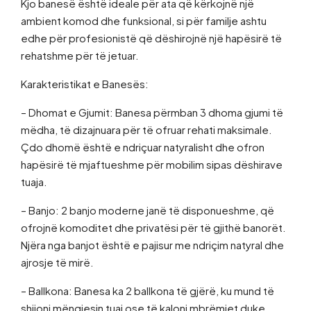
Kjo banesë është ideale për ata që kërkojnë një
ambient komod dhe funksional, si për familje ashtu
edhe për profesionistë që dëshirojnë një hapësirë të
rehatshme për të jetuar.
Karakteristikat e Banesës:
– Dhomat e Gjumit: Banesa përmban 3 dhoma gjumi të
mëdha, të dizajnuara për të ofruar rehati maksimale.
Çdo dhomë është e ndriçuar natyralisht dhe ofron
hapësirë të mjaftueshme për mobilim sipas dëshirave
tuaja.
– Banjo: 2 banjo moderne janë të disponueshme, që
ofrojnë komoditet dhe privatësi për të gjithë banorët.
Njëra nga banjot është e pajisur me ndriçim natyral dhe
ajrosje të mirë.
– Ballkona: Banesa ka 2 ballkona të gjërë, ku mund të
shijoni mëngjesin tuaj ose të kaloni mbrëmjet duke