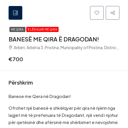
ME QIRA
E LËSHUAR ME QIRA
BANESË ME QIRA Ë DRAGODAN!
Arbëri, Arbëria 3, Pristina, Municipality of Pristina, District of Prishtina, 10000, Kosovo
€700
Përshkrim
Banese me Qera në Dragodan!
Ofrohet një banesë e shkëlqyer për qira në njërin nga
lagjet më të preferuara të Dragodanit, një vend i njohur
për qetësinë dhe afërsinë me shërbimet e nevojshme.