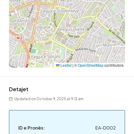
Leaflet
|
©
OpenStreetMap
contributors
Detajet
Updated on October 9, 2025 at 9:12 am
ID e Pronës:
EA-D002