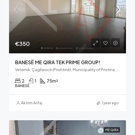
€350
BANESË ME QIRA TEK PRIME GROUP!
Veternik, Çagllavicë (Prishtinë), Municipality of Pristina, District of Prishtina, 10100, Kosovo
2
1
75
m²
BANESË
Aktrim Arifaj
1 year ago
ME QIRA