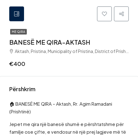
ME QIRA
BANESË ME QIRA-AKTASH
Aktash, Pristina, Municipality of Pristina, District of Prishtina, 10000, Kosovo
€400
Përshkrim
🏠 BANESË ME QIRA – Aktash, Rr. Agim Ramadani
(Prishtinë)
Jepet me qira një banesë shumë e përshtatshme për
familje ose çifte, e vendosur në një prej lagjeve më të