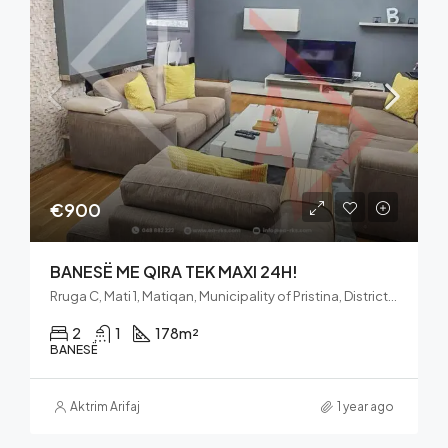
€900
BANESË ME QIRA TEK MAXI 24H!
Rruga C, Mati 1, Matiqan, Municipality of Pristina, District of Prishtina, 10060, Kosovo
2
1
178
m²
BANESË
Aktrim Arifaj
1 year ago