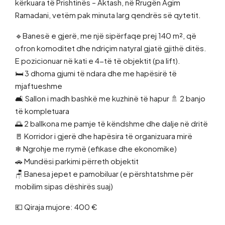
kërkuara të Prishtinës – Aktash, në Rrugën Agim
Ramadani, vetëm pak minuta larg qendrës së qytetit.
🔹Banesë e gjerë, me një sipërfaqe prej 140 m², që
ofron komoditet dhe ndriçim natyral gjatë gjithë ditës.
E pozicionuar në kati e 4-të të objektit (pa lift).
🛏 3 dhoma gjumi të ndara dhe me hapësirë të
mjaftueshme
🛋 Sallon i madh bashkë me kuzhinë të hapur 🚿 2 banjo
të kompletuara
🌅 2 ballkona me pamje të këndshme dhe dalje në dritë
🚪 Korridor i gjerë dhe hapësira të organizuara mirë
❄ Ngrohje me rrymë (efikase dhe ekonomike)
🚗 Mundësi parkimi përreth objektit
🪑 Banesa jepet e pamobiluar (e përshtatshme për
mobilim sipas dëshirës suaj)
💶 Qiraja mujore: 400 €