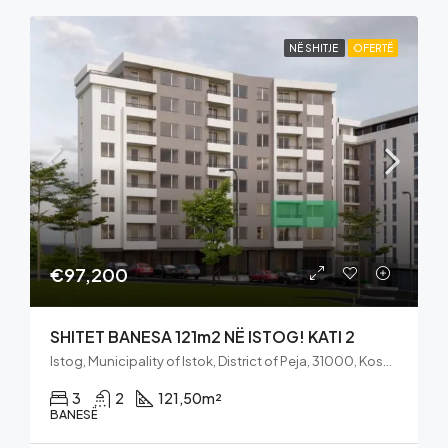
NË SHITJE
OFERTË
€97,200
SHITET BANESA 121m2 NË ISTOG! KATI 2
Istog, Municipality of Istok, District of Peja, 31000, Kosovo
3
2
121,50
m²
BANESË