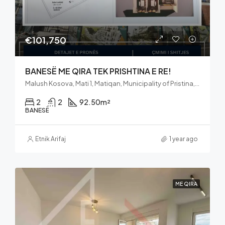
€101,750
BANESË ME QIRA TEK PRISHTINA E RE!
Malush Kosova, Mati 1, Matiqan, Municipality of Pristina, District of Prishtina, 10060, Kosovo
2
2
92.50
m²
BANESË
Etnik Arifaj
1 year ago
ME QIRA