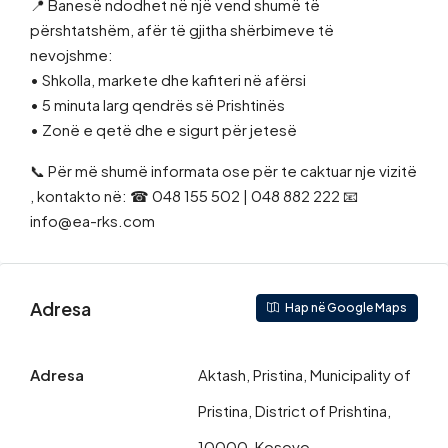
📍 Banesë ndodhet në një vend shumë të
përshtatshëm, afër të gjitha shërbimeve të
nevojshme:
• Shkolla, markete dhe kafiteri në afërsi
• 5 minuta larg qendrës së Prishtinës
• Zonë e qetë dhe e sigurt për jetesë
📞 Për më shumë informata ose për te caktuar nje vizitë
, kontakto në: ☎ 048 155 502 | 048 882 222 📧
info@ea-rks.com
Adresa
Hap në Google Maps
Adresa
Aktash, Pristina, Municipality of
Pristina, District of Prishtina,
10000, Kosovo