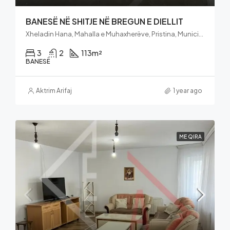
BANESË NË SHITJE NË BREGUN E DIELLIT
Xheladin Hana, Mahalla e Muhaxherëve, Pristina, Municipality of Pristina, District of Prishtina, 10060, Kosovo
3
2
113
m²
BANESË
Aktrim Arifaj
1 year ago
ME QIRA