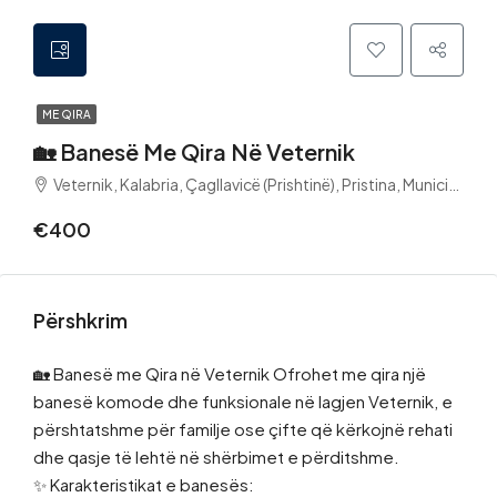
ME QIRA
🏡 Banesë Me Qira Në Veternik
Veternik, Kalabria, Çagllavicë (Prishtinë), Pristina, Municipality of Pristina, District of Prishtina, 10100, Kosovo
€400
Përshkrim
🏡 Banesë me Qira në Veternik Ofrohet me qira një
banesë komode dhe funksionale në lagjen Veternik, e
përshtatshme për familje ose çifte që kërkojnë rehati
dhe qasje të lehtë në shërbimet e përditshme.
✨ Karakteristikat e banesës: