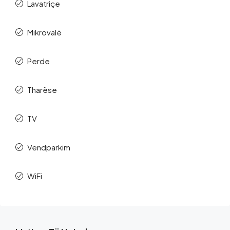
Lavatriçe
Mikrovalë
Perde
Tharëse
TV
Vendparkim
WiFi