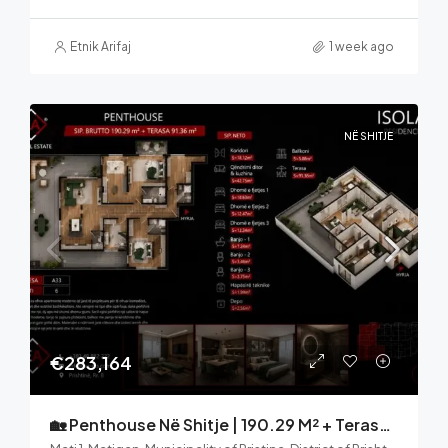
Etnik Arifaj
1 week ago
NË SHITJE
€283,164
🏡 Penthouse Në Shitje | 190.29 M² + Terasë 91.36 M² | ISOLA Residence – Mati 1, Prishtinë