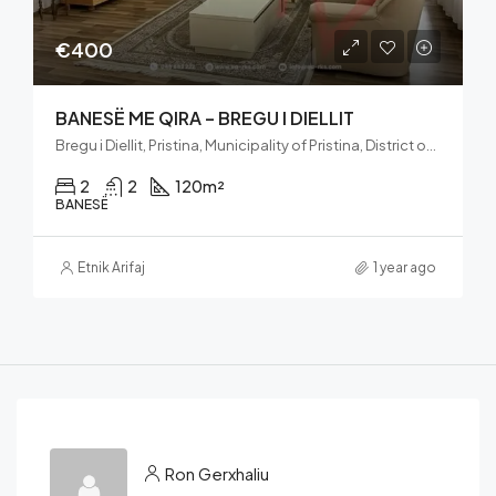
€400
BANESË ME QIRA – BREGU I DIELLIT
Bregu i Diellit, Pristina, Municipality of Pristina, District of Prishtina, 10060, Kosovo
2
2
120
m²
BANESË
Etnik Arifaj
1 year ago
Ron Gerxhaliu