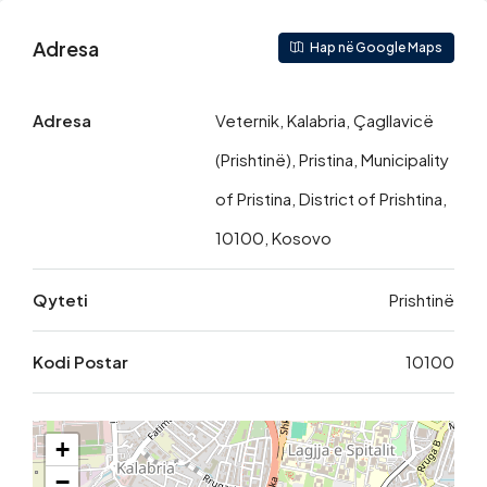
Adresa
Hap në Google Maps
Adresa
Veternik, Kalabria, Çagllavicë
(Prishtinë), Pristina, Municipality
of Pristina, District of Prishtina,
10100, Kosovo
Qyteti
Prishtinë
Kodi Postar
10100
+
−