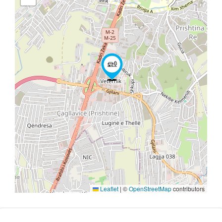
Leaflet
|
©
OpenStreetMap
contributors