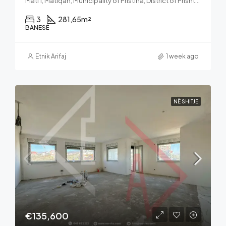
Mati 1, Matiqan, Municipality of Pristina, District of Prishtina, 10000, Kosovo
3
281,65
m²
BANESË
Etnik Arifaj
1 week ago
NË SHITJE
€135,600