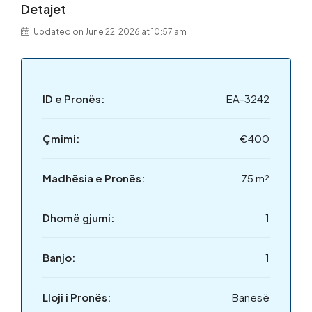
Detajet
Updated on June 22, 2026 at 10:57 am
ID e Pronës:
EA-3242
Çmimi:
€400
Madhësia e Pronës:
75 m²
Dhomë gjumi:
1
Banjo:
1
Lloji i Pronës:
Banesë