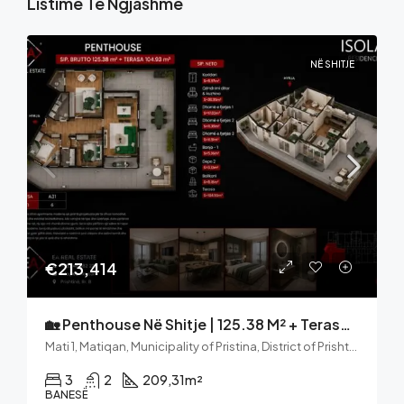
Listime Të Ngjashme
NË SHITJE
€213,414
🏡 Penthouse Në Shitje | 125.38 M² + Terasë 104.93 M² | ISOLA Residence – Mati 1, Prishtinë
Mati 1, Matiqan, Municipality of Pristina, District of Prishtina, 10000, Kosovo
3
2
209,31
m²
BANESË