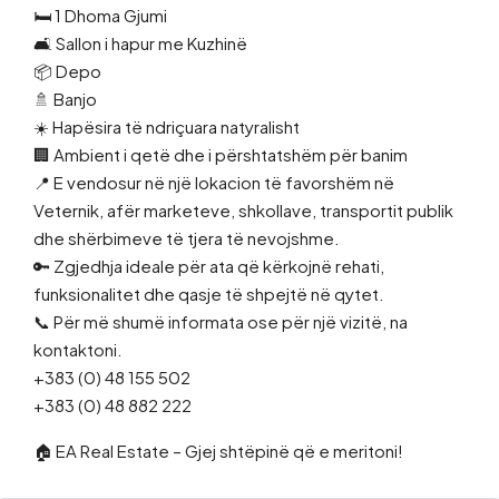
🛏️ 1 Dhoma Gjumi
🛋️ Sallon i hapur me Kuzhinë
📦 Depo
🚿 Banjo
☀️ Hapësira të ndriçuara natyralisht
🏢 Ambient i qetë dhe i përshtatshëm për banim
📍 E vendosur në një lokacion të favorshëm në
Veternik, afër marketeve, shkollave, transportit publik
dhe shërbimeve të tjera të nevojshme.
🔑 Zgjedhja ideale për ata që kërkojnë rehati,
funksionalitet dhe qasje të shpejtë në qytet.
📞 Për më shumë informata ose për një vizitë, na
kontaktoni.
+383 (0) 48 155 502
+383 (0) 48 882 222
🏠 EA Real Estate – Gjej shtëpinë që e meritoni!