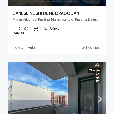
BANESË NË SHITJE NË DRAGODAN!
Arbëri, Arbëria 3, Pristina, Municipality of Pristina, District of Prishtina, 10000, Kosovo
2
1
1
86
m²
BANESË
Aktrim Arifaj
1 year ago
ME QIRA