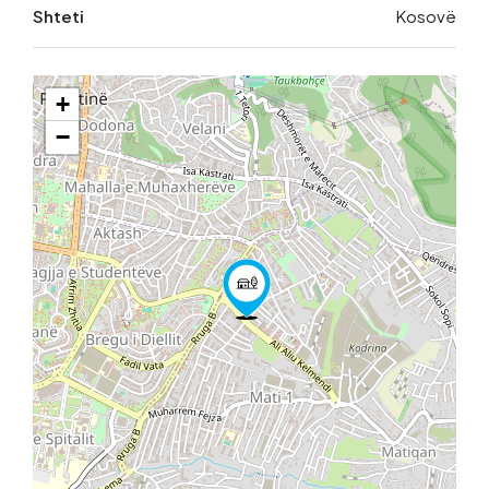
Shteti
Kosovë
+
−