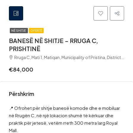
NË SHITJE
OFERTË
BANESË NË SHITJE – RRUGA C,
PRISHTINË
Rruga C, Mati 1, Matiqan, Municipality of Pristina, District of Prishtina, 10060, Kosovo
€84,000
Përshkrim
📍 Ofrohet për shitje banesë komode dhe e mobiluar
në Rrugën C, në një lokacion shumë të kërkuar dhe
praktik për jetesë, vetëm rreth 300 metra larg Royal
Mall.