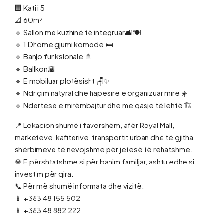
🏢 Kati i 5
📐 60m²
🔹 Sallon me kuzhinë të integruar🛋️🍽️
🔹 1 Dhome gjumi komode 🛏️
🔹 Banjo funksionale 🚿
🔹 Ballkon🌇
🔹 E mobiluar plotësisht 🪑✨
🔹 Ndriçim natyral dhe hapësirë e organizuar mirë ☀️
🔹 Ndërtesë e mirëmbajtur dhe me qasje të lehtë 🏗️
📍 Lokacion shumë i favorshëm, afër Royal Mall,
marketeve, kafiterive, transportit urban dhe të gjitha
shërbimeve të nevojshme për jetesë të rehatshme.
💎 E përshtatshme si për banim familjar, ashtu edhe si
investim për qira.
📞 Për më shumë informata dhe vizitë:
📱 +383 48 155 502
📱 +383 48 882 222