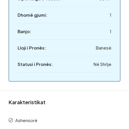
Dhomë gjumi:
1
Banjo:
1
Lloji i Pronës:
Banesë
Statusi i Pronës:
Në Shitje
Karakteristikat
Ashensorë