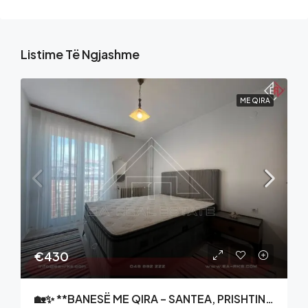
Listime Të Ngjashme
ME QIRA
€430
🏡✨ **BANESË ME QIRA – SANTEA, PRISHTINË** ✨🏡