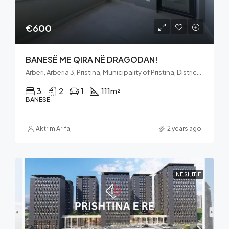
€600
BANESË ME QIRA NË DRAGODAN!
Arbëri, Arbëria 3, Pristina, Municipality of Pristina, District of Prishtina, 10000, Kosovo
3
2
1
111
m²
BANESË
Aktrim Arifaj
2 years ago
NË SHITJE