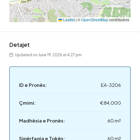
Leaflet
|
©
OpenStreetMap
contributors
Detajet
Updated on June 19, 2026 at 4:27 pm
ID e Pronës:
EA-3206
Çmimi:
€84,000
Madhësia e Pronës:
60 m²
Sipërfaqja e Tokës:
60 m²