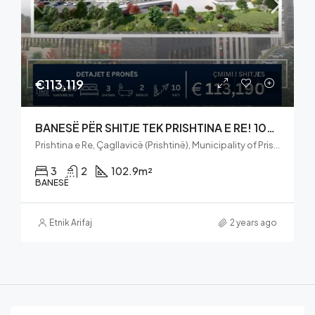
€113,119
BANESË PËR SHITJE TEK PRISHTINA E RE! 102.90m2 KATI 10
Prishtina e Re, Çagllavicë (Prishtinë), Municipality of Pristina, District of Prishtina, 10150, Kosovo
3
2
102.9
m²
BANESË
Etnik Arifaj
2 years ago