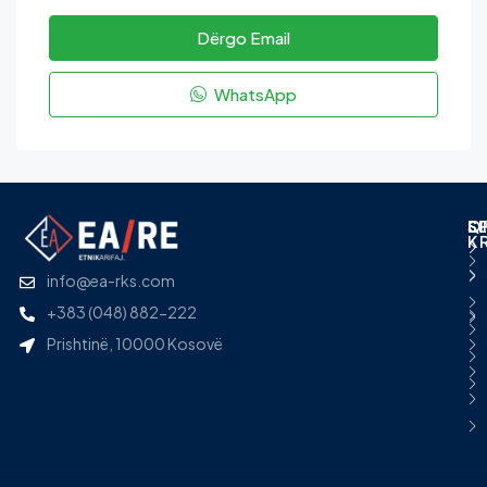
Dërgo Email
WhatsApp
L
S
Q
S
K
info@ea-rks.com
+383 (048) 882-222
Prishtinë, 10000 Kosovë