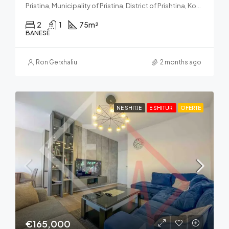
Pristina, Municipality of Pristina, District of Prishtina, Kosovo
2
1
75
m²
BANESË
Ron Gerxhaliu
2 months ago
NË SHITJE
E SHITUR
OFERTË
€165,000