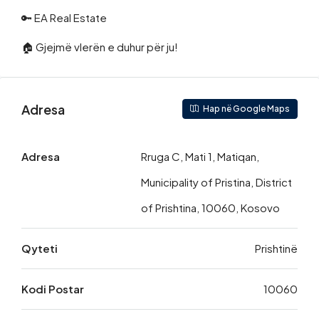
🔑 EA Real Estate
🏠 Gjejmë vlerën e duhur për ju!
Adresa
Hap në Google Maps
Adresa
Rruga C, Mati 1, Matiqan,
Municipality of Pristina, District
of Prishtina, 10060, Kosovo
Qyteti
Prishtinë
Kodi Postar
10060